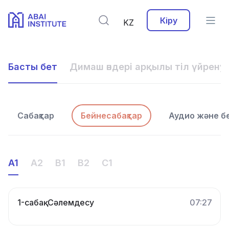
Кіру
KZ
Басты бет
Димаш әндері арқылы тіл үйрену
Сабақтар
Бейнесабақтар
Аудио және 
A1
A2
B1
B2
C1
1-сабақ. Сәлемдесу
07:27