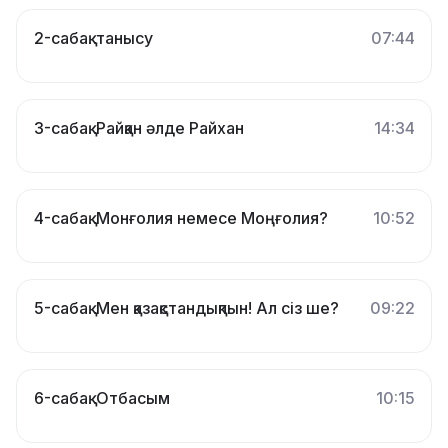
2-сабақ. танысу
07:44
3-сабақ. Райқан әлде Райхан
14:34
4-сабақ. Монғолия немесе Моңғолия?
10:52
5-сабақ. Мен қазақстандықпын! Ал сіз ше?
09:22
6-сабақ. Отбасым
10:15