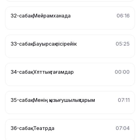
32-cабақ. Мейрамханада
06:16
33-сабақ. Бауырсақ пісірейік
05:25
34-сабақ. Ұлттық тағамдар
00:00
35-сабақ. Менің қызығушылықтарым
07:11
36-сабақ. Театрда
07:04