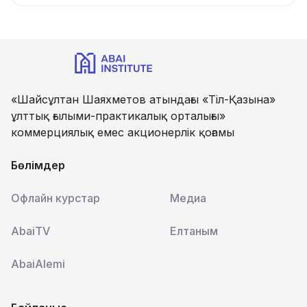
«Шайсұлтан Шаяхметов атындағы «Тіл-Қазына»
ұлттық ғылыми-практикалық орталығы»
коммерциялық емес акционерлік қоғамы
Бөлімдер
Офлайн курстар
Медиа
AbaiTV
Елтаным
AbaiAlemi