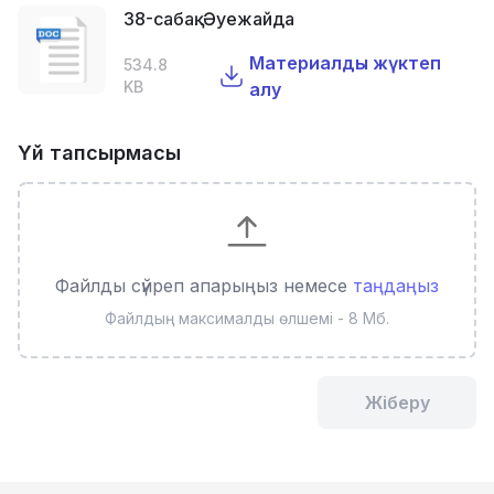
38-сабақ. Әуежайда
Материалды жүктеп
534.8
KB
алу
Үй тапсырмасы
Файлды сүйреп апарыңыз немесе
таңдаңыз
Файлдың максималды өлшемі - 8 Мб.
Жіберу