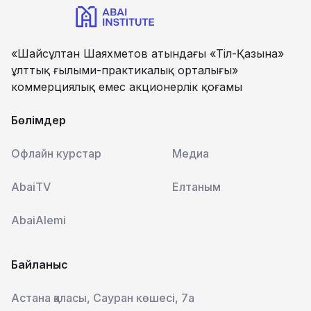
«Шайсұлтан Шаяхметов атындағы «Тіл-Қазына»
ұлттық ғылыми-практикалық орталығы»
коммерциялық емес акционерлік қоғамы
Бөлімдер
Офлайн курстар
Медиа
AbaiTV
Елтаным
AbaiAlemi
Байланыс
Астана қаласы, Сауран көшесі, 7а