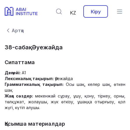
Кіру
KZ
Артқа
38-сабақ. Әуежайда
Сипаттама
Деңгейі:
А1
Лексикалық тақырып:
Әуежайда
Грамматикалық тақырып:
Осы шақ, келер шақ, өткен
шақ
Жаңа сөздер:
мекенжай сұрау, ұшу, қону, тіркеу, орны,
төлқұжат, жолаушы, жүк өткізу, ұшаққа отырғызу, қол
жүгі, күтіп алушы.
Қосымша материалдар