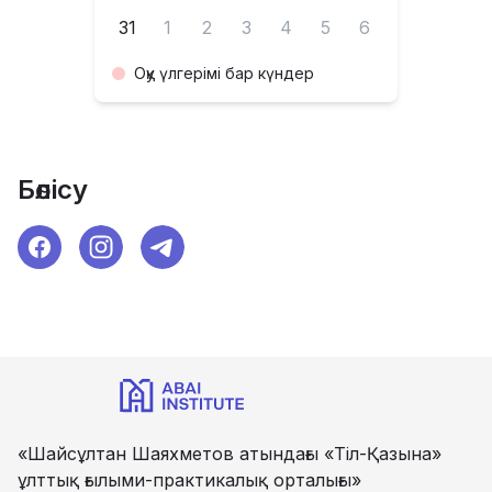
31
1
2
3
4
5
6
Оқу үлгерімі бар күндер
Бөлісу
«Шайсұлтан Шаяхметов атындағы «Тіл-Қазына»
ұлттық ғылыми-практикалық орталығы»