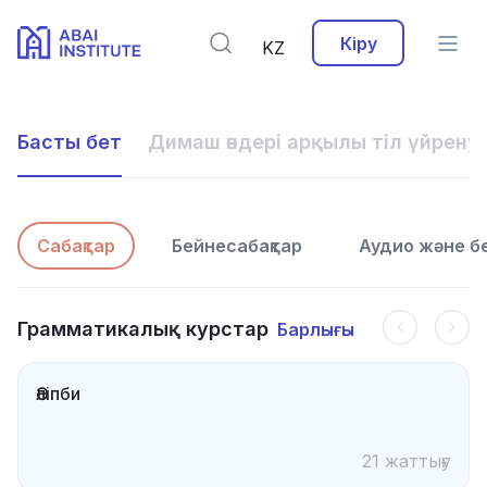
Кіру
KZ
Басты бет
Димаш әндері арқылы тіл үйрену
Сабақтар
Бейнесабақтар
Аудио және 
Грамматикалық курстар
Барлығы
Әліпби
21 жаттығу