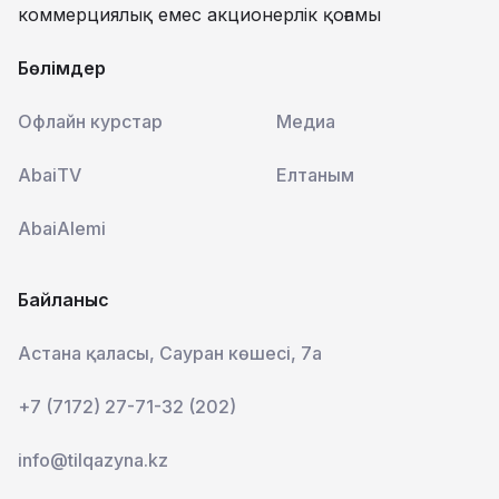
коммерциялық емес акционерлік қоғамы
Бөлімдер
Офлайн курстар
Медиа
AbaiTV
Елтаным
AbaiAlemi
Байланыс
Астана қаласы, Сауран көшесі, 7а
+7 (7172) 27-71-32 (202)
info@tilqazyna.kz