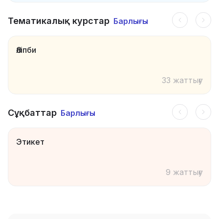
Тематикалық курстар
Барлығы
Әліпби
33 жаттығу
Сұқбаттар
Барлығы
Этикет
9 жаттығу