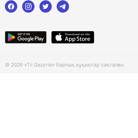
© 2026 «Til Qazyna» Барлық құқықтар сақталған.