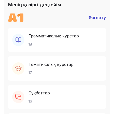
Менің қазіргі деңгейім
Өзгерту
Грамматикалық курстар
18
Тематикалық курстар
17
Сұқбаттар
16