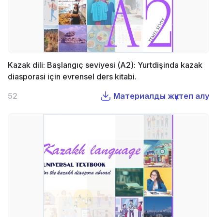
Kazak dili: Başlangıç seviyesi (А2): Yurtdişinda kazak
diasporasi için evrensel ders kitabi.
52
Материалды жүктеп алу