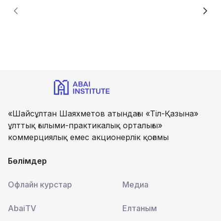
«Шайсұлтан Шаяхметов атындағы «Тіл-Қазына»
ұлттық ғылыми-практикалық орталығы»
коммерциялық емес акционерлік қоғамы
Бөлімдер
Офлайн курстар
Медиа
AbaiTV
Елтаным