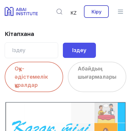
Кіру
KZ
Кітапхана
Іздеу
Оқу-
Абайдың
әдістемелік
шығармалары
құралдар