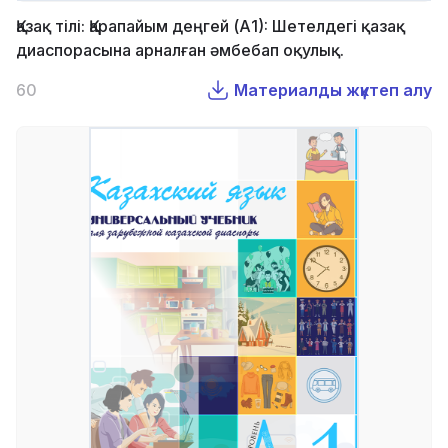
Қазақ тілі: Қарапайым деңгей (А1): Шетелдегі қазақ
диаспорасына арналған әмбебап оқулық.
60
Материалды жүктеп алу