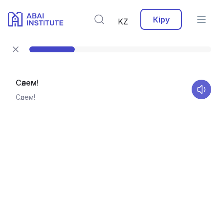
Кіру
KZ
Сәлем!
Сәлем!