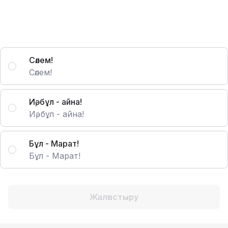
Сәлем!
Сәлем!
Иә, бұл - айна!
Иә, бұл - айна!
Бұл - Марат!
Бұл - Марат!
Жалғастыру