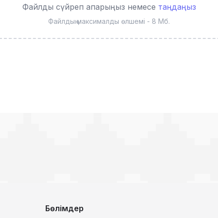
Файлды сүйреп апарыңыз немесе
таңдаңыз
Файлдың максималды өлшемі - 8 Мб.
Бөлімдер