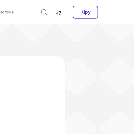
Кіру
истика
KZ