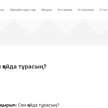
ену
Офлайн курстар
Медиа
Елтаным
Кітапхана
Стат
ен қайда тұрасың?
ақырып
:
Сен
қайда
тұрасың
?