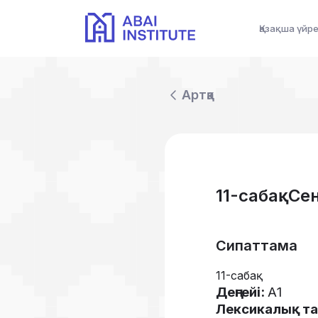
Қазақша үйр
Артқа
11-сабақ. С
Сипаттама
11-сабақ
Деңгейі
:
А
1
Лексикалық
т