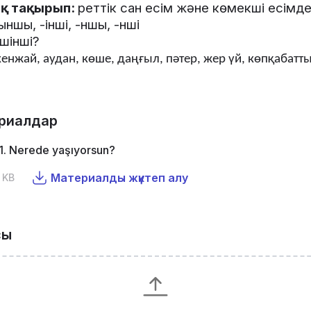
қ
тақырып
:
реттік
сан
есім
және
көмекші
есімд
ыншы
, -
інші
, -
ншы
, -
нші
шінші
?
кенжай
,
аудан
,
көше
,
даңғыл
,
пәтер
,
жер
үй
,
көпқабатт
риалдар
1. Nerede yaşıyorsun?
Материалды жүктеп алу
 KB
сы