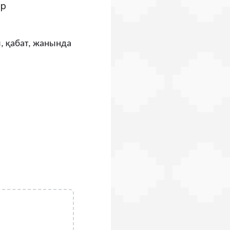
ер
ы
,
қабат
,
жанында