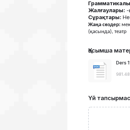
Грамматикалы
Жалғаулары
:
-
Сұрақтары
:
Не
Жаңа
сөздер
:
ме
(
қасында
),
театр
Қосымша мате
Ders 1
981.48
Үй тапсырма