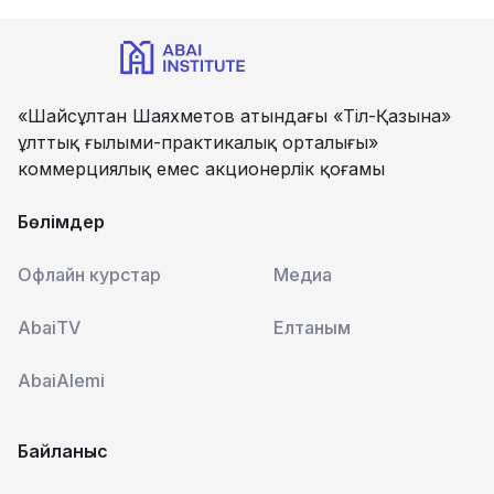
«Шайсұлтан Шаяхметов атындағы «Тіл-Қазына»
ұлттық ғылыми-практикалық орталығы»
коммерциялық емес акционерлік қоғамы
Бөлімдер
Офлайн курстар
Медиа
AbaiTV
Елтаным
AbaiAlemi
Байланыс