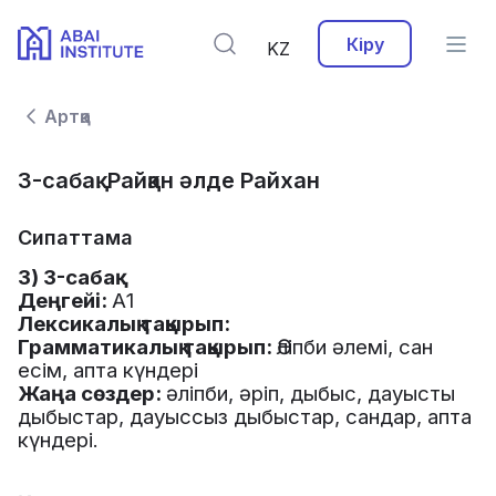
Кіру
KZ
Артқа
3-сабақ. Райқан әлде Райхан
Сипаттама
3) 3-сабақ
Деңгейі
:
А
1
Лексикалық
тақырып
:
Грамматикалық
тақырып
:
Әліпби
әлемі
,
сан
есім
,
апта
күндері
Жаңа
сөздер
:
әліпби
,
әріп
,
дыбыс
,
дауысты
дыбыстар
,
дауыссыз
дыбыстар
,
сандар
,
апта
күндері
.