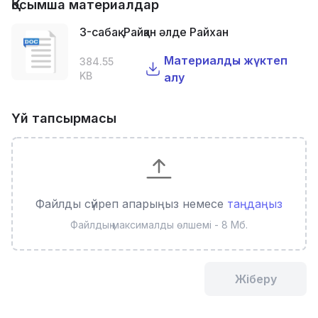
Қосымша материалдар
3-сабақ. Райқан әлде Райхан
Материалды жүктеп
384.55
KB
алу
Үй тапсырмасы
Файлды сүйреп апарыңыз немесе
таңдаңыз
Файлдың максималды өлшемі - 8 Мб.
Жіберу