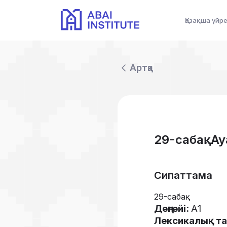
Қазақша үйр
Артқа
29-сабақ. А
Сипаттама
29-сабақ
Деңгейі
:
А
1
Лексикалық
т