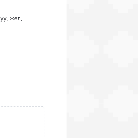
уу
,
жел
,