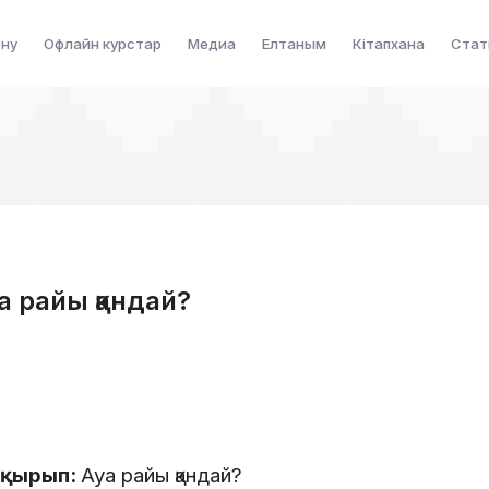
ену
Офлайн курстар
Медиа
Елтаным
Кітапхана
Стат
уа райы қандай?
ақырып
:
Ауа
райы
қандай
?