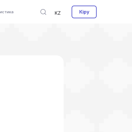
Кіру
истика
KZ