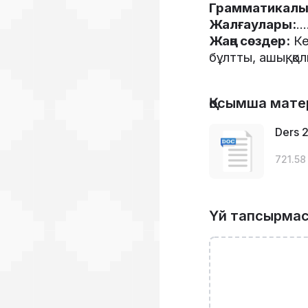
Грамматикалы
Жалғаулары
:
..
Жаңа
сөздер
:
К
бұлтты
,
ашық
,
қо
Қосымша мате
Ders 2
721.58
Үй тапсырма