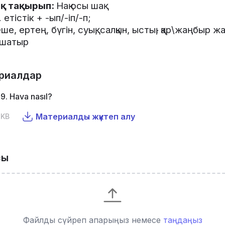
қ
тақырып
:
Нақ
осы
шақ
..
етістік
+ -
ып
/-
іп
/-
п
;
еше
,
ертең
,
бүгін
,
суық
,
салқын
,
ыстық
,
қар
\
жаңбыр
жа
лшатыр
риалдар
9. Hava nasıl?
Материалды жүктеп алу
 KB
сы
Файлды сүйреп апарыңыз немесе
таңдаңыз