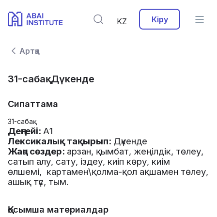
Кіру
KZ
Артқа
31-сабақ. Дүкенде
Сипаттама
31-сабақ
Деңгейі
:
А
1
Лексикалық
тақырып
:
Дүкенде
Жаңа
сөздер
:
арзан
,
қымбат
,
жеңілдік
,
төлеу
,
сатып
алу
,
сату
,
іздеу
,
киіп
көру
,
киім
өлшемі
,
картамен
\
қолма
-
қол
ақшамен
төлеу
,
ашық
түс
,
тым
.
Қосымша материалдар