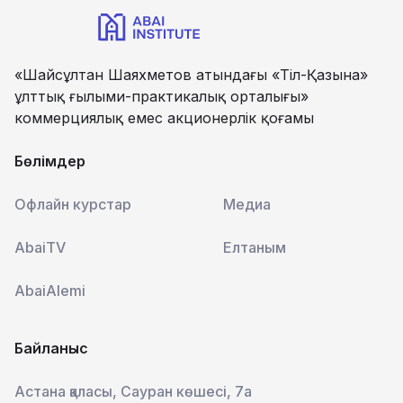
«Шайсұлтан Шаяхметов атындағы «Тіл-Қазына»
ұлттық ғылыми-практикалық орталығы»
коммерциялық емес акционерлік қоғамы
Бөлімдер
Офлайн курстар
Медиа
AbaiTV
Елтаным
AbaiAlemi
Байланыс
Астана қаласы, Сауран көшесі, 7а