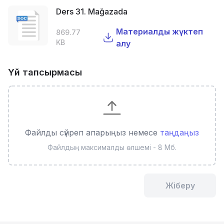
Ders 31. Mağazada
Материалды жүктеп
869.77
KB
алу
Үй тапсырмасы
Файлды сүйреп апарыңыз немесе
таңдаңыз
Файлдың максималды өлшемі - 8 Мб.
Жіберу