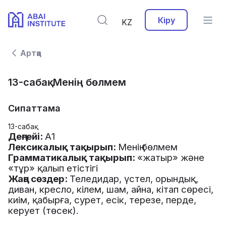
Кіру
KZ
Артқа
13-сабақ. Менің бөлмем
Сипаттама
13-сабақ
Деңгейі
:
А
1
Лексикалық
тақырып
:
Менің
бөлмем
Грамматикалық
тақырып
:
«
жатыр
»
және
«
тұр
»
қалып
етістігі
Жаңа
сөздер
:
Теледидар
,
үстел
,
орындық
,
диван
,
кресло
,
кілем
,
шам
,
айна
,
кітап
сөресі
,
киім
,
қабырға
,
сурет
,
есік
,
терезе
,
перде
,
керует
(
төсек
).