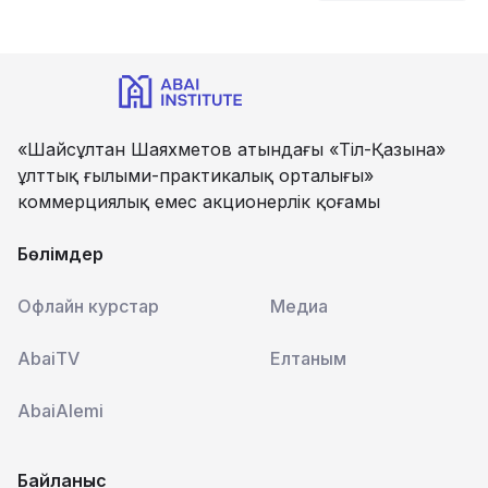
«Шайсұлтан Шаяхметов атындағы «Тіл-Қазына»
ұлттық ғылыми-практикалық орталығы»
коммерциялық емес акционерлік қоғамы
Бөлімдер
Офлайн курстар
Медиа
AbaiTV
Елтаным
AbaiAlemi
Байланыс