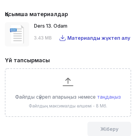
Қосымша материалдар
Ders 13. Odam
Материалды жүктеп алу
3.43 MB
Үй тапсырмасы
Файлды сүйреп апарыңыз немесе
таңдаңыз
Файлдың максималды өлшемі - 8 Мб.
Жіберу