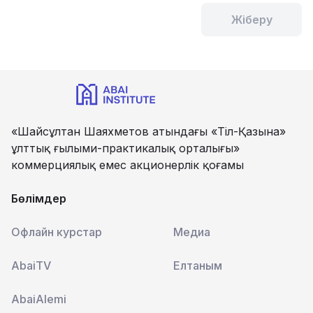
Жіберу
«Шайсұлтан Шаяхметов атындағы «Тіл-Қазына»
ұлттық ғылыми-практикалық орталығы»
коммерциялық емес акционерлік қоғамы
Бөлімдер
Офлайн курстар
Медиа
AbaiTV
Елтаным
AbaiAlemi