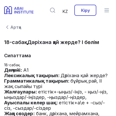
Кіру
KZ
Артқа
18-сабақ. Дәріхана қай жерде? І бөлім
Сипаттама
18-сабақ
Деңгейі
:
А
1
Лексикалық
тақырып
:
Дәріхана
қай
жерде
?
Грамматикалық
тақырып
:
бұйрық
рай
,
ІІ
жақ
сыпайы
түрі
Жалғаулары
:
етістік
+-
ыңыз
/-
іңіз
, -
ңыз
/-
ңіз
,
ыңыздар
/-
іңіздер
, -
ңыздар
/-
ңіздер
,
Ауыспалы
келер
шақ
:
етістік
+
а
\
е
+ -
сыз
/-
сіз
, -
сыздар
/-
сіздер
Жаңа
сөздер
:
банк
,
дәріхана
,
мейрамхана
,