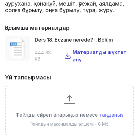
аурухана
,
қонақүй
,
мешіт
,
әуежай
,
аялдама
,
солға
бұрылу
,
оңға
бұрылу
,
тура
,
жүру
.
Қосымша материалдар
Ders 18. Eczane nerede? I. Bölüm
Материалды жүктеп
444.83
KB
алу
Үй тапсырмасы
Файлды сүйреп апарыңыз немесе
таңдаңыз
Файлдың максималды өлшемі - 8 Мб.