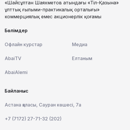
«Шайсұлтан Шаяхметов атындағы «Тіл-Қазына»
ұлттық ғылыми-практикалық орталығы»
коммерциялық емес акционерлік қоғамы
Бөлімдер
Офлайн курстар
Медиа
AbaiTV
Елтаным
AbaiAlemi
Байланыс
Астана қаласы, Сауран көшесі, 7а
+7 (7172) 27-71-32 (202)