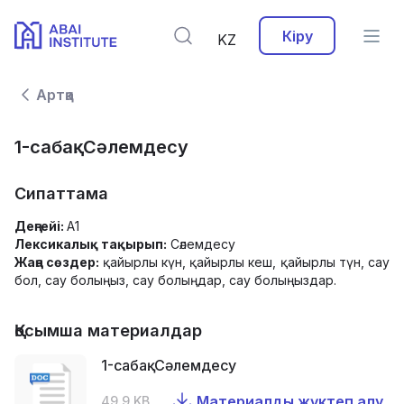
Кіру
KZ
Артқа
1-сабақ. Сәлемдесу
Сипаттама
Деңгейі:
А1
Лексикалық тақырып:
Сәлемдесу
Жаңа сөздер:
қайырлы күн, қайырлы кеш, қайырлы түн, сау
бол, сау болыңыз, сау болыңдар, сау болыңыздар.
Қосымша материалдар
1-сабақ. Сәлемдесу
Материалды жүктеп алу
49.9 KB