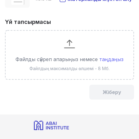
Үй тапсырмасы
Файлды сүйреп апарыңыз немесе
таңдаңыз
Файлдың максималды өлшемі - 8 Мб.
Жіберу