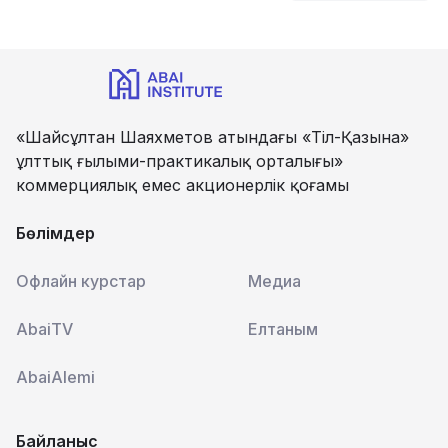
«Шайсұлтан Шаяхметов атындағы «Тіл-Қазына»
ұлттық ғылыми-практикалық орталығы»
коммерциялық емес акционерлік қоғамы
Бөлімдер
Офлайн курстар
Медиа
AbaiTV
Елтаным
AbaiAlemi
Байланыс