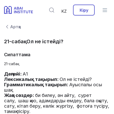
Кіру
KZ
Артқа
21-сабақ. Ол не істейді?
Сипаттама
21-сабақ
Деңгейі:
А1
Лексикалық тақырып:
Ол не істейді?
Грамматикалық тақырып:
Ауыспалы осы
шақ.
Жаңа сөздер:
би билеу, ән айту, сурет
салу, шаш қию, адамдарды емдеу, бала оқыту,
сату, кітап беру, көлік жүргізу, фотоға түсіру,
тамақ пісіру.