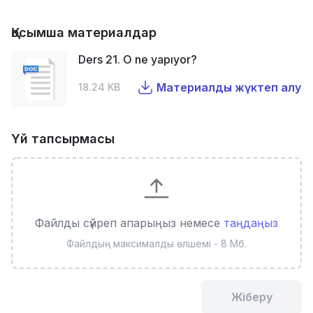
Қосымша материалдар
Ders 21. O ne yapıyor?
Материалды жүктеп алу
18.24 KB
Үй тапсырмасы
Файлды сүйреп апарыңыз немесе
таңдаңыз
Файлдың максималды өлшемі - 8 Мб.
Жіберу