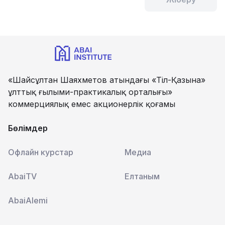
«Шайсұлтан Шаяхметов атындағы «Тіл-Қазына»
ұлттық ғылыми-практикалық орталығы»
коммерциялық емес акционерлік қоғамы
Бөлімдер
Офлайн курстар
Медиа
AbaiTV
Елтаным
AbaiAlemi