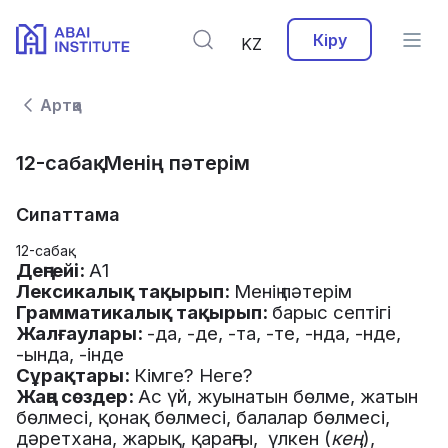
Кіру
KZ
Артқа
12-сабақ. Менің пәтерім
Сипаттама
12-сабақ
Деңгейі
:
А
1
Лексикалық
тақырып
:
Менің
пәтерім
Грамматикалық
тақырып
:
барыс
септігі
Жалғаулары:
-да, -де, -та, -те, -нда, -нде,
-ында, -інде
Сұрақтары:
Кімге? Неге?
Жаңа сөздер:
Ас
үй, жуынатын бөлме, жатын
бөлмесі, қонақ бөлмесі, балалар бөлмесі,
дәретхана, жарық, қараңғы, үлкен (
кең
),