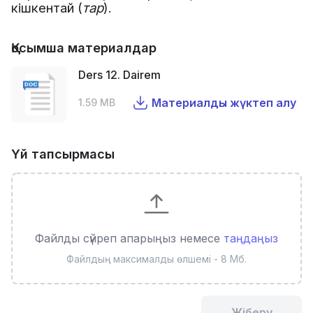
кішкентай (
тар
).
Қосымша материалдар
Ders 12. Dairem
Материалды жүктеп алу
1.59 MB
Үй тапсырмасы
Файлды сүйреп апарыңыз немесе
таңдаңыз
Файлдың максималды өлшемі - 8 Мб.
Жіберу