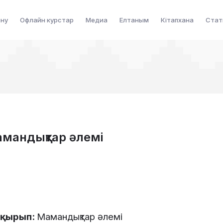
ену
Офлайн курстар
Медиа
Елтаным
Кітапхана
Стат
амандықтар әлемі
ақырып:
Мамандықтар әлемі