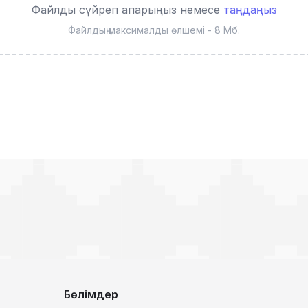
Файлды сүйреп апарыңыз немесе
таңдаңыз
Файлдың максималды өлшемі - 8 Мб.
Бөлімдер