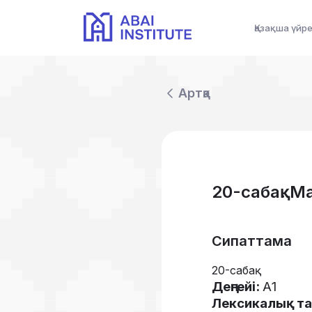
Қазақша үйр
Артқа
20-сабақ. М
Сипаттама
20-сабақ
Деңгейі:
А1
Лексикалық т