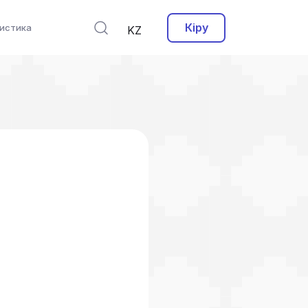
Кіру
истика
KZ