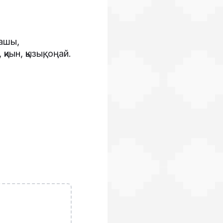
нашы,
ын, қызық, оңай.