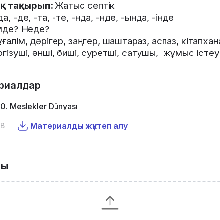
қ тақырып:
Жатыс септік
да, -де, -та, -те, -нда, -нде, -ында, -інде
мде? Неде?
ғалім, дәрігер, заңгер, шаштараз, аспаз, кітапха
зуші, әнші, биші, суретші, сатушы, жұмыс істеу, қи
риалдар
0. Meslekler Dünyası
Материалды жүктеп алу
KB
сы