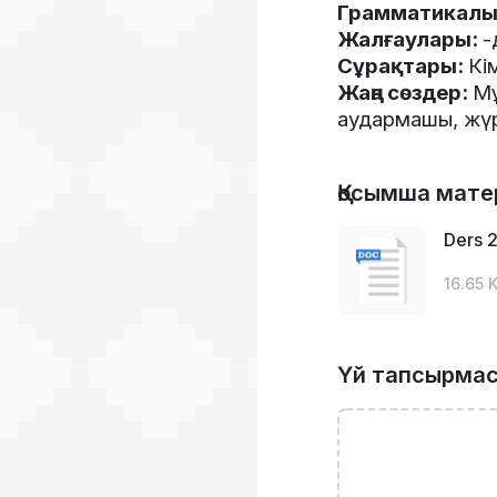
Грамматикалы
Жалғаулары:
-
Сұрақтары:
Кі
Жаңа сөздер:
Мұ
аудармашы, жүргі
Қосымша мате
Ders 2
16.65 
Үй тапсырма