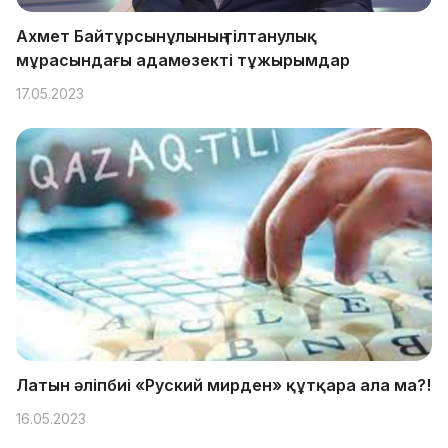
Ахмет Байтұрсынұлының тілтанулық
мұрасындағы адамөзекті тұжырымдар
17.05.2023
Латын әліпбиі «Руский мирден» құтқара ала ма?!
16.05.2023