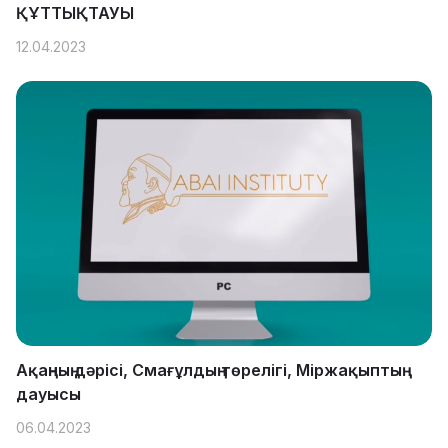
ҚҰТТЫҚТАУЫ
12.04.2023
Ақаңның дәрісі, Смағұлдың төрелігі, Міржақыптың
дауысы
06.04.2023