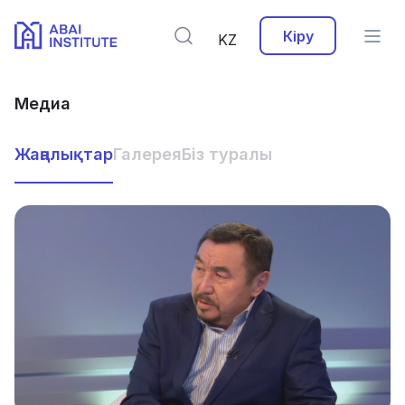
Кіру
KZ
Медиа
Жаңалықтар
Галерея
Біз туралы