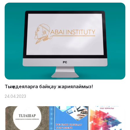
Тың идеяларға байқау жариялаймыз!
24.04.2023