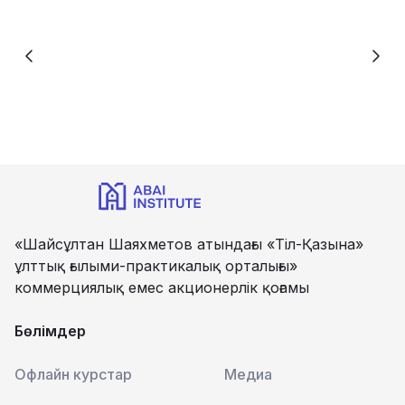
«Шайсұлтан Шаяхметов атындағы «Тіл-Қазына»
ұлттық ғылыми-практикалық орталығы»
коммерциялық емес акционерлік қоғамы
Бөлімдер
Офлайн курстар
Медиа