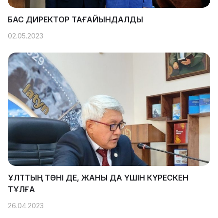
БАС ДИРЕКТОР ТАҒАЙЫНДАЛДЫ
02.05.2023
ҰЛТТЫҢ ТӘНІ ДЕ, ЖАНЫ ДА ҮШІН КҮРЕСКЕН
ТҰЛҒА
26.04.2023