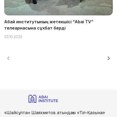
Абай институтының жетекшісі “Abai TV”
телеарнасына сұхбат берді
03.10.2025
«Шайсұлтан Шаяхметов атындағы «Тіл-Қазына»