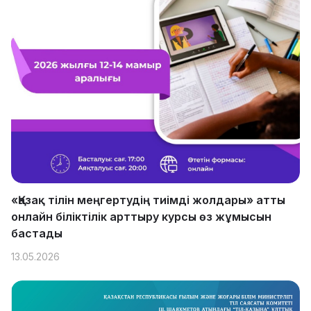
«Қазақ тілін меңгертудің тиімді жолдары» атты
онлайн біліктілік арттыру курсы өз жұмысын
бастады
13.05.2026