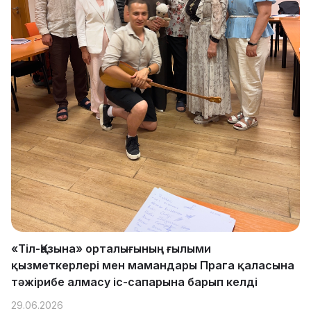
«Тіл-Қазына» орталығының ғылыми
қызметкерлері мен мамандары Прага қаласына
тәжірибе алмасу іс-сапарына барып келді
29.06.2026