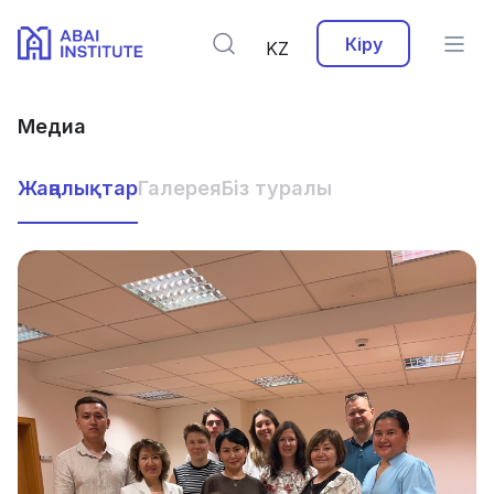
Кіру
KZ
Медиа
Жаңалықтар
Галерея
Біз туралы