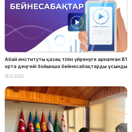
Абай институты қазақ тілін үйренуге арналған B1
орта деңгейі бойынша бейнесабақтарды ұсынды
18.12.2025