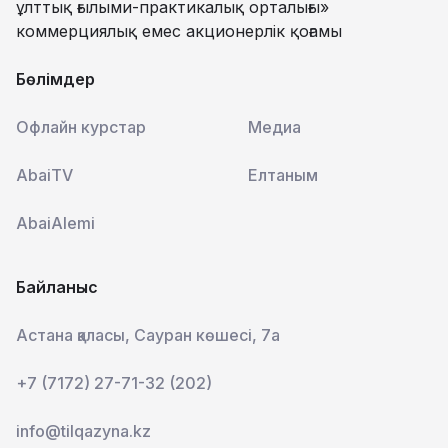
ұлттық ғылыми-практикалық орталығы»
коммерциялық емес акционерлік қоғамы
Бөлімдер
Офлайн курстар
Медиа
AbaiTV
Елтаным
AbaiAlemi
Байланыс
Астана қаласы, Сауран көшесі, 7а
+7 (7172) 27-71-32 (202)
info@tilqazyna.kz