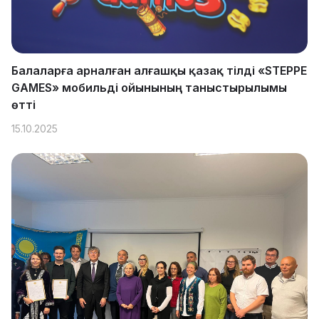
Балаларға арналған алғашқы қазақ тілді «STEPPE
GAMES» мобильді ойынының таныстырылымы
өтті
15.10.2025