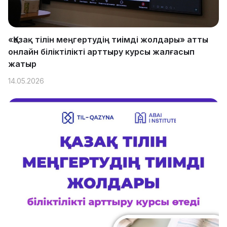
«Қазақ тілін меңгертудің тиімді жолдары» атты
онлайн біліктілікті арттыру курсы жалғасып
жатыр
14.05.2026