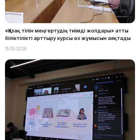
«Қазақ тілін меңгертудің тиімді жолдары» атты
біліктілікті арттыру курсы өз жұмысын аяқтады
15.05.2026