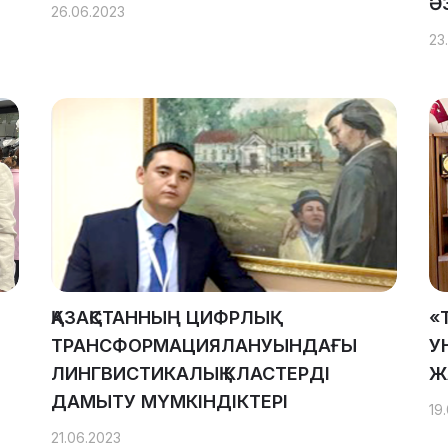
Ә
26.06.2023
23
ҚАЗАҚСТАННЫҢ ЦИФРЛЫҚ
«
ТРАНСФОРМАЦИЯЛАНУЫНДАҒЫ
У
ЛИНГВИСТИКАЛЫҚ КЛАСТЕРДІ
Ж
ДАМЫТУ МҮМКІНДІКТЕРІ
19
21.06.2023