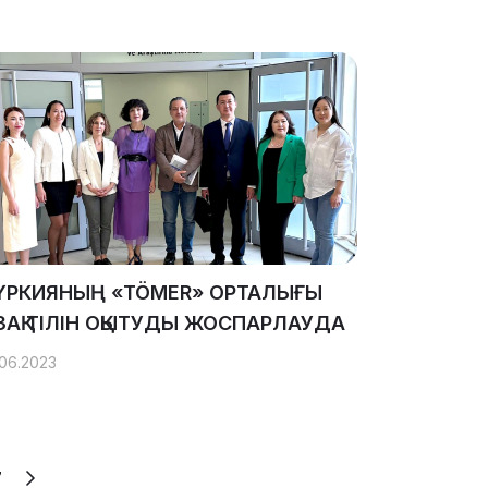
ҮРКИЯНЫҢ «TÖMER» ОРТАЛЫҒЫ
АЗАҚ ТІЛІН ОҚЫТУДЫ ЖОСПАРЛАУДА
.06.2023
7