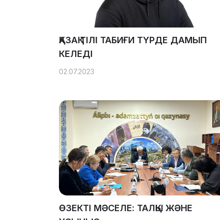
ҚАЗАҚ ТІЛІ ТАБИҒИ ТҮРДЕ ДАМЫП
КЕЛЕДІ
02.07.2023
ӨЗЕКТІ МӘСЕЛЕ: ТАЛҚЫ ЖӘНЕ