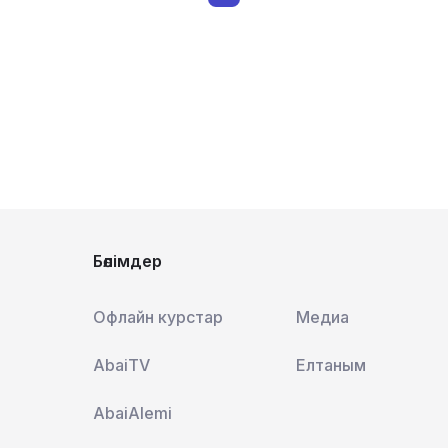
Бөлімдер
Офлайн курстар
Медиа
AbaiTV
Елтаным
AbaiAlemi