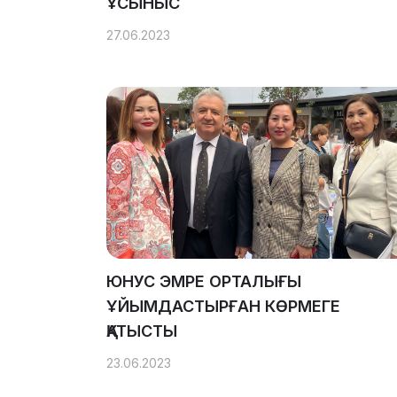
ҰСЫНЫС
27.06.2023
ЮНУС ЭМРЕ ОРТАЛЫҒЫ
ҰЙЫМДАСТЫРҒАН КӨРМЕГЕ
ҚАТЫСТЫ
23.06.2023