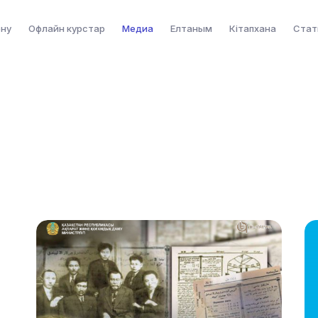
ену
Офлайн курстар
Медиа
Елтаным
Кітапхана
Стат