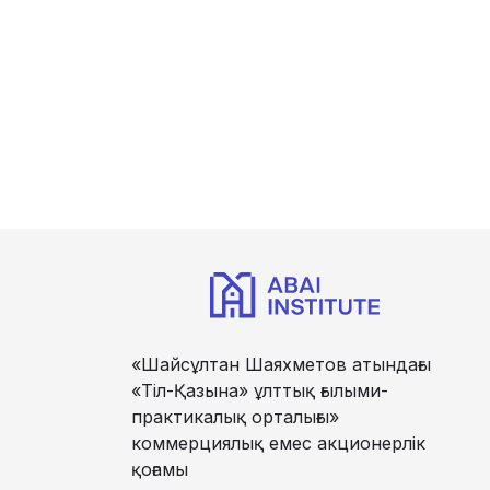
«Шайсұлтан Шаяхметов атындағы
«Тіл-Қазына» ұлттық ғылыми-
практикалық орталығы»
коммерциялық емес акционерлік
қоғамы