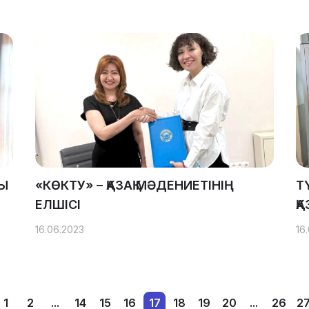
НЫ
«КӨКТУ» – ҚАЗАҚ МӘДЕНИЕТІНІҢ
Т
ЕЛШІСІ
Қ
16.06.2023
16
1
2
...
14
15
16
17
18
19
20
...
26
2