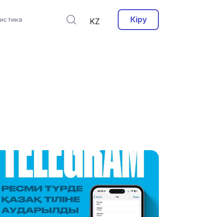
Кіру
истика
KZ