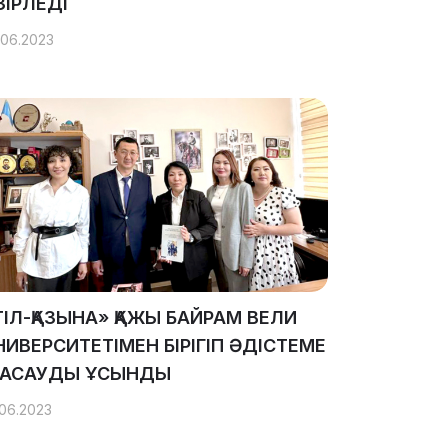
ЗІРЛЕДІ
.06.2023
ТІЛ-ҚАЗЫНА» ҚАЖЫ БАЙРАМ ВЕЛИ
НИВЕРСИТЕТІМЕН БІРІГІП ӘДІСТЕМЕ
АСАУДЫ ҰСЫНДЫ
.06.2023