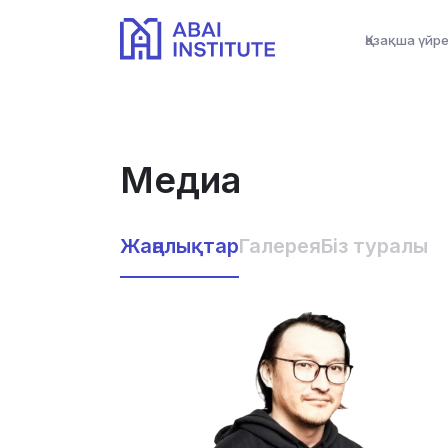
Қазақша үйр
Медиа
Жаңалықтар
Галерея
Біз туралы