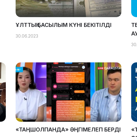
ҰЛТТЫҚ БАСЫЛЫМ КҮНІ БЕКІТІЛДІ
T
А
30.06.2023
30
«ТАҢШОЛПАНДА» ӘҢГІМЕЛЕП БЕРДІ
«