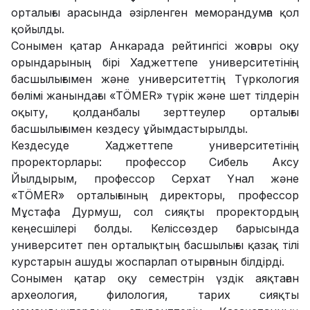
орталығы арасында әзірленген меморандумға қол
қойылды.
Сонымен қатар Анкарада рейтингісі жоғары оқу
орындарының бірі Хаджеттепе университетінің
басшылығымен және университеттің Түркология
бөлімі жанындағы «TÖMER» түрік және шет тілдерін
оқыту, қолданбалы зерттеулер орталығы
басшылығымен кездесу ұйымдастырылды.
Кездесуде Хаджеттепе университетінің
проректорлары: профессор Сибель Аксу
Йылдырым, профессор Серхат Үнал және
«TÖMER» орталығының директоры, профессор
Мұстафа Дурмуш, сол сияқты проректордың
кеңесшілері болды. Келіссөздер барысында
университет пен орталықтың басшылығы қазақ тілі
курстарын ашуды жоспарлап отырғанын білдірді.
Сонымен қатар оқу семестрін үздік аяқтаған
археология, филология, тарих сияқты