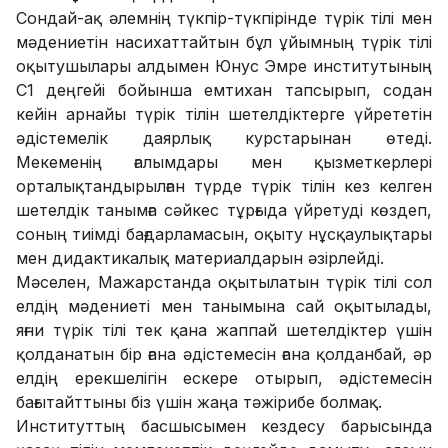
Сондай-ақ әлемнің түкпір-түкпірінде түрік тілі мен
мәдениетін насихаттайтын бұл ұйымның түрік тілі
оқытушылары алдымен Юнус Эмре институтының
С1 деңгейі бойынша емтихан тапсырып, содан
кейін арнайы түрік тілін шетелдіктерге үйрететін
әдістемелік даярлық курстарынан өтеді.
Мекеменің ғалымдары мен қызметкерлері
орталықтандырылған түрде түрік тілін кез келген
шетелдік танымға сәйкес тұрғыда үйретуді көздеп,
соның тиімді бағдарламасын, оқыту нұсқаулықтары
мен дидактикалық материалдарын әзірлейді.
Мәселен, Мажарстанда оқытылатын түрік тілі сол
елдің мәдениеті мен танымына сай оқытылады,
яғни түрік тілі тек қана жаппай шетелдіктер үшін
қолданатын бір ғана әдістемесін ғана қолданбай, әр
елдің ерекшелігін ескере отырып, әдістемесін
бағытайттыны біз үшін жаңа тәжірибе болмақ.
Институттың басшысымен кездесу барысында