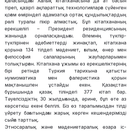
қаласындағы Халық кітапханасына да ат басын
тіреп, қазіргі ақпараттық технологияларға сүйенген
қоғам өміріндегі адамзатқа ортақ құндылықтардың
рөлі туралы пікір алмастық. Бұл кітапхананың
ерекшелігі – Президент резиденциясының
жанында орналасқандығы. Әлемнің түкпір-
түкпірінен әдебиеттерді жинақтап, кітапхана
қорына 134 тілдегі мәдениет, ғылым, өнер мен
философия салаларының жауһарларымен
толықтырған. Кітапхана ұжымы өз ерекшеліктерінің
бірі ретінде Түркия тарихына қатысты
нумизматика мен фалеристика қорын
мақтанышпен ұстайды екен. Қазақстан
бұрышында қазақ тіліндегі 377 кітап бар.
Тәуелсіздіктің 30 жылдығында, әрине, бұл өте аз
көрсеткіш екені белгілі. Біз өз тарапымыздан тілді
үйрету бағытындағы жарық көрген кешендерімізді
сыйға тарттық.
Этносаралық және мәдениетаралық өзара іс-