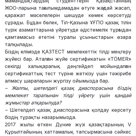
мамандықтардың студенттерін Қазақстанның
ЖОО-ларына тағылымдамадан өтуге жағдай жасап,
қаражат мәселелерін шешуде көмек көрсетуді
сұрады. Бұдан бөлек, Тіл-Қазына ҰҒПО қазақ тілін
түрік азаматтарына үйретуде әдістемелік тұрғыдан
қамтамасыз ететіні туралы ұсыныстарын өзара
талқылады.
Біздің елімізде ҚАЗТЕСТ мемлекеттік тілді меңгеру
жүйесі бар. Аталған жүйе сертификатын «TÖMER»
секілді халықаралық деңгейдегі мойындалған
сертификаттық тест түріне жеткізу үшін тәжірибе
алмасу шараларын жүргізу ойымызда бар.
– Жалпы, шетелдегі қазақ диаспорасына біздің
мемлекет тарапынан тілді үйрету үшін қандай
жұмыстар атқарылуда?
–
Шетелдегі қазақ диаспорасына қолдау көрсету
біздің тұрақты назарымызда.
2017 жылы өткен Дүние жүзі қазақтарының V
Құрылтайының хаттамалық тапсырмасына сәйкес