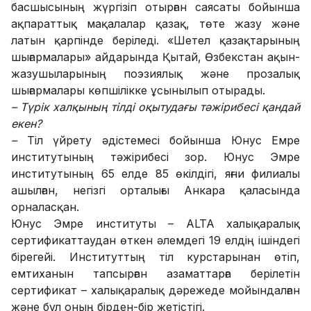
басшысының жүргізіп отырған саясаты бойынша
ақпараттық мақалалар қазақ, төте жазу және
латын қарпінде беріледі. «Шетел қазақтарының
шығармалары» айдарында Қытай, Өзбекстан ақын-
жазушыларының поэзиялық және прозалық
шығармалары көпшілікке ұсынылып отырады.
– Түрік халқының тілді оқытудағы тәжірибесі қандай
екен?
–
Тіл үйрету әдістемесі бойынша Юнус Емре
институтының тәжірибесі зор. Юнус Эмре
институтының 65 елде 85 өкілдігі, яғни филиалы
ашылған, негізгі орталығы Анкара қаласында
орналасқан.
Юнус Эмре институты – ALTA халықаралық
сертификаттаудан өткен әлемдегі 19 елдің ішіндегі
бірегейі. Институттың тіл курстарынан өтіп,
емтиханын тапсырған азаматтарға берілетін
сертификат – халықаралық дәрежеде мойындалған
және бұл оның бірден-бір жетістігі.