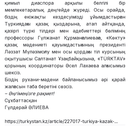
қимыл диаспора арқылы белгілі бір
мемлекетаралық деңгейде жүреді. Осы орайда,
біздің екіжақты кездесуімізді ұйымдастырған
Түркиядағы қазақ қыздарына, атап айтқанда,
қазіргі түркі тілдері мен әдебиеттері бөлімінің
профессоры Гүлжанат Құрманғалиеваға, «Көкту»
қазақ мәдениеті қауымдастығының президенті
Ләззат Мүләзімоғлу мен осы қордағы тіл курсының
оқытушысы Салтанат Ұзақбайқызына, «TÜRKTAV»
қорының координаторы Әсел Лахаева алғысымыз
шексіз.
Біздің рухани-мәдени байланысымыз әрі қарай
жалғасын таба беретіні сөзсіз.
– Әңгімеңізге рақмет!
Сұхбаттасқан
Гүлдерай ӘЛИЕВА
https://turkystan.kz/article/227017-turkiya-kazak-...