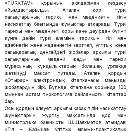
«TÜRKTAV» қорының өкілдерімен кездесу
ұйымдастырылды. Аталған қор түркі
халықтарының тарихы мен мәдениетін, тілін
насихаттау бағытында жұмыстар атқарады. Түркі
тарихы мен мәдениеті қоры көне дәуірден бүгінгі
күнге дейін түркі әлемінің тарихын, тілі мен
әдебиетін және мәдениетін зерттеп, ұлттық және
халықаралық деңгейдегі жобалар арқылы түркі
халықтарының мәдени жады мен тарихи
мұрасының құндылықтарын болашақ ұрпаққа
жеткізуді мақсат тұтады. Аталған қордың
«Отырар» электрондық кітапханасы маңызды
жобалардың бірі. Бүгінде кітапхана қорында 100
мыңнан астам түркологияға байланысты кітаптар
бар.
Осы қордың әлеуеті арқылы қазақ тілін насихаттау
жұмыстарын жүргізу мақсатында қор мен
министрлікке бағынысты Ш.Шаяхметов атындағы
«Тіл – Қазына» ұлттық ғылыми-практикалық