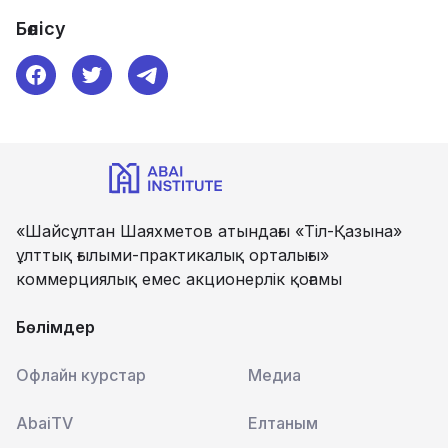
Бөлісу
«Шайсұлтан Шаяхметов атындағы «Тіл-Қазына»
ұлттық ғылыми-практикалық орталығы»
коммерциялық емес акционерлік қоғамы
Бөлімдер
Офлайн курстар
Медиа
AbaiTV
Елтаным