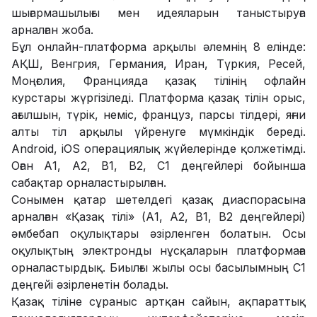
шығармашылығы мен идеяларын таныстыруға
арналған жоба.
Бұл онлайн-платформа арқылы әлемнің 8 елінде:
АҚШ, Венгрия, Германия, Иран, Түркия, Ресей,
Моңғолия, Францияда қазақ тілінің офлайн
курстары жүргізіледі. Платформа қазақ тілін орыс,
ағылшын, түрік, неміс, француз, парсы тілдері, яғни
алты тіл арқылы үйренуге мүмкіндік береді.
Android, iOS операциялық жүйелерінде қолжетімді.
Оған А1, А2, В1, В2, С1 деңгейлері бойынша
сабақтар орналастырылған.
Сонымен қатар шетелдегі қазақ диаспорасына
арналған «Қазақ тілі» (А1, А2, В1, В2 деңгейлері)
әмбебап оқулықтары әзірленген болатын. Осы
оқулықтың электронды нұсқаларын платформаға
орналастырдық. Биылғы жылы осы басылымның С1
деңгейі әзірленетін болады.
Қазақ тіліне сұраныс артқан сайын, ақпараттық