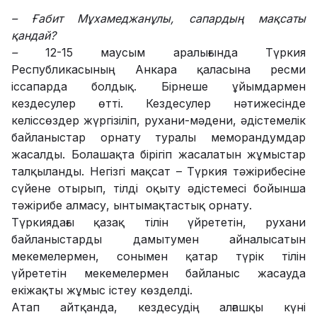
– Ғабит Мұхамеджанұлы, сапардың мақсаты
қандай?
–
12-15 маусым аралығында Түркия
Республикасының Анкара қаласына ресми
іссапарда болдық. Бірнеше ұйымдармен
кездесулер өтті. Кездесулер нәтижесінде
келіссөздер жүргізіліп, рухани-мәдени, әдістемелік
байланыстар орнату туралы меморандумдар
жасалды. Болашақта бірігіп жасалатын жұмыстар
талқыланды. Негізгі мақсат – Түркия тәжірибесіне
сүйене отырып, тілді оқыту әдістемесі бойынша
тәжірибе алмасу, ынтымақтастық орнату.
Түркиядағы қазақ тілін үйрететін, рухани
байланыстарды дамытумен айналысатын
мекемелермен, сонымен қатар түрік тілін
үйрететін мекемелермен байланыс жасауда
екіжақты жұмыс істеу көзделді.
Атап айтқанда, кездесудің алғашқы күні