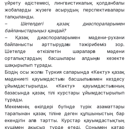
үйрету әдістемесі, лингвистикалық қолданбалы
жобаларды жүзеге асырудың перспективалары
талқыланды.
– Шетелдегі қазақ диаспораларымен
байланыстарыңыз қандай?
–
Қазақ диаспораларымен мәдени-рухани
байланысты арттырудағы тәжірибеміз зор.
Шетелде өткізілетін шараларға мәдени
орталықтардың басшылары алдыңғы кезекте
шақырылып тұрады.
Біздің осы жолғы Түркия сапарында «Көкту» қазақ
мәдениеті қауымдастығы басшылығымен кездесу
ұйымдастырылды. «Көкту» қауымдастығының
базасында қазақ тілі курстары ұйымдастырылып
тұрады.
Мекеменің өкілдері бүгінде түрік азаматтары
тарапынан қазақ тіліне деген құлшыныстың бар
екендігін алға тартты. Курстар қауымдастықтың
күшімен ақысыз түрде өтеді. Сонымен қатар