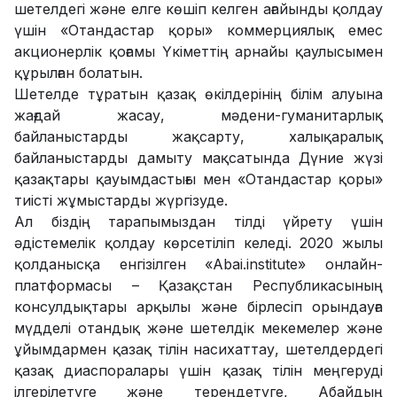
шетелдегі және елге көшіп келген ағайынды қолдау
үшін «Отандастар қоры» коммерциялық емес
акционерлік қоғамы Үкіметтің арнайы қаулысымен
құрылған болатын.
Шетелде тұратын қазақ өкілдерінің бiлiм алуына
жағдай жасау, мәдени-гуманитарлық
байланыстарды жақсарту, халықаралық
байланыстарды дамыту мақсатында Дүние жүзі
қазақтары қауымдастығы мен «Отандастар қоры»
тиісті жұмыстарды жүргізуде.
Ал біздің тарапымыздан тілді үйрету үшін
әдістемелік қолдау көрсетіліп келеді. 2020 жылы
қолданысқа енгізілген «Abai.institute» онлайн-
платформасы – Қазақстан Республикасының
консулдықтары арқылы және бірлесіп орындауға
мүдделі отандық және шетелдік мекемелер және
ұйымдармен қазақ тілін насихаттау, шетелдердегі
қазақ диаспоралары үшін қазақ тілін меңгеруді
ілгерілетуге және тереңдетуге, Абайдың