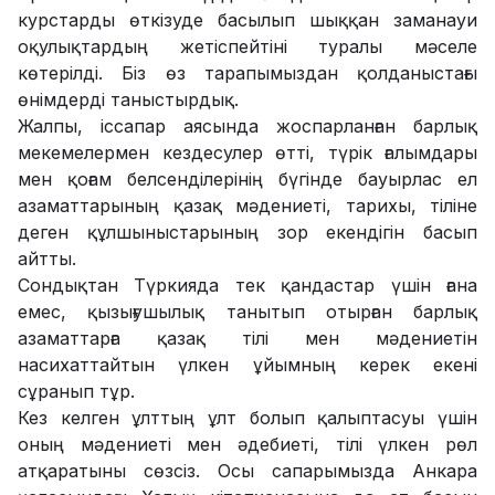
курстарды өткізуде басылып шыққан заманауи
оқулықтардың жетіспейтіні туралы мәселе
көтерілді. Біз өз тарапымыздан қолданыстағы
өнімдерді таныстырдық.
Жалпы, іссапар аясында жоспарланған барлық
мекемелермен кездесулер өтті, түрік ғалымдары
мен қоғам белсенділерінің бүгінде бауырлас ел
азаматтарының қазақ мәдениеті, тарихы, тіліне
деген құлшыныстарының зор екендігін басып
айтты.
Сондықтан Түркияда тек қандастар үшін ғана
емес, қызығушылық танытып отырған барлық
азаматтарға қазақ тілі мен мәдениетін
насихаттайтын үлкен ұйымның керек екені
сұранып тұр.
Кез келген ұлттың ұлт болып қалыптасуы үшін
оның мәдениеті мен әдебиеті, тілі үлкен рөл
атқаратыны сөзсіз. Осы сапарымызда Анкара