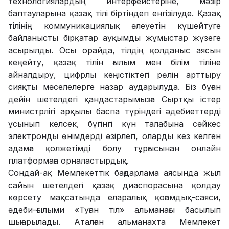
технологиялардың интерфейстеріне, мәзір
баптауларына қазақ тілі біртіндеп енгізілуде. Қазақ
тілінің коммуникациялық әлеуетін күшейтуге
байланысты бірқатар ауқымды жұмыстар жүзеге
асырылды. Осы орайда, тілдің қолданыс аясын
кеңейту, қазақ тілін ғылым мен білім тіліне
айналдыру, цифрлы кеңістіктегі рөлін арттыру
сияқты мәселелерге назар аударылуда. Біз бұған
дейін шетелдегі қандастарымызға Сыртқы істер
министрлігі арқылы баспа түріндегі әдебиеттерді
ұсынып келсек, бүгінгі күн талабына сәйкес
электронды өнімдерді әзірлеп, оларды кез келген
адамға қолжетімді болу тұрғысынан онлайн
платформаға орналастырдық.
Сондай-ақ Мемлекеттік бағдарлама аясында жыл
сайын шетелдегі қазақ диаспорасына қолдау
көрсету мақсатында еларалық қоғамдық-саяси,
әдеби-ғылыми «Туған тіл» альманағы басылып
шығарылады. Аталған альманахта Мемлекет