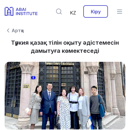
Кіру
KZ
Артқа
Түркия қазақ тілін оқыту әдістемесін
дамытуға көмектеседі