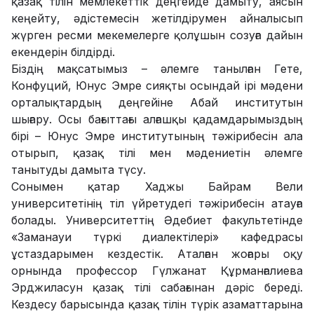
қазақ тілін мемлекеттік деңгейде дамыту, аясын
кеңейту, әдістемесін жетілдірумен айналысып
жүрген ресми мекемелерге қолұшын созуға дайын
екендерін білдірді.
Біздің мақсатымыз – әлемге танылған Гете,
Конфуций, Юнус Эмре сияқты осындай ірі мәдени
орталықтардың деңгейіне Абай институтын
шығару. Осы бағыттағы алғашқы қадамдарымыздың
бірі – Юнус Эмре институтының тәжірибесін ала
отырып, қазақ тілі мен мәдениетін әлемге
танытуды дамыта түсу.
Сонымен қатар Хаджы Байрам Вели
университетінің тіл үйретудегі тәжірибесін атауға
болады. Университеттің Әдебиет факультетінде
«Заманауи түркі диалектілері» кафедрасы
ұстаздарымен кездестік. Аталған жоғары оқу
орнында профессор Гүлжанат Құрманғалиева
Эрджиласун қазақ тілі сабағынан дәріс береді.
Кездесу барысында қазақ тілін түрік азаматтарына