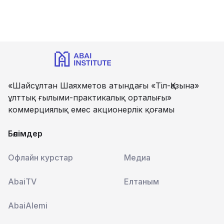
«Шайсұлтан Шаяхметов атындағы «Тіл-Қазына»
ұлттық ғылыми-практикалық орталығы»
коммерциялық емес акционерлік қоғамы
Бөлімдер
Офлайн курстар
Медиа
AbaiTV
Елтаным
AbaiAlemi