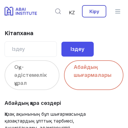
Кіру
KZ
Кітапхана
Іздеу
Оқу-
Абайдың
әдiстемелік
шығармалары
құрал
Абайдың қара сөздері
Қазақ ақынының бұл шығармасында
қазақтардың ұлттық тәрбиесі,
дүниетанымы, адамгершілігі,