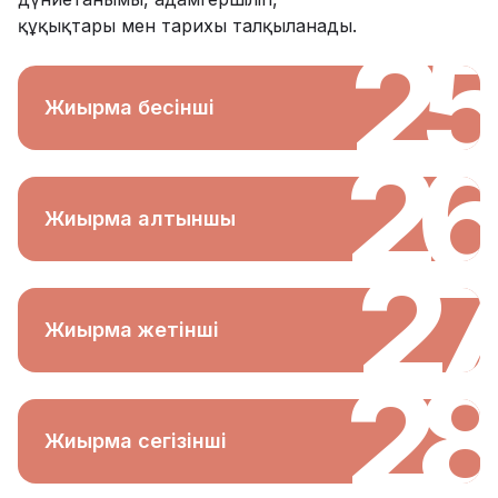
құқықтары мен тарихы талқыланады.
25
Жиырма бесінші
26
Жиырма алтыншы
27
Жиырма жетінші
28
Жиырма сегізінші