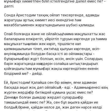
мұның бәрі хикметпен біліп істелгендігіне дәлел емес пе? -
депті.
Сонда Аристодим тахқиқ ойлап тексергенде, адамды
жаратушы артық хикмет иесі екендігіне һәм
махаббатыменен жаратқандығына шүбәсі қалмады.
Олай болғанда және не ойлайсың, һәмма мақұлыхатты жас
балаларына елжіретіп, үйірілтіп тұруын көргенде уа һәмма
мақұлыхаттың өлімін жек көріп, тіршілікте көп
қалмақшылығын тілеп, ижтиһад қылуын көргенде, өсіп-
өнуінің қамында болудан басқа істі аз ойламақтары -
бұларының бәрі жұрт болсын, өссін, өнсін үшін. Солардың
бәрін жаратқанда көңілдерін солайша ынтықтандырып
қойғандығы һәм мұның бәрі жақсы көргендігінен екенін
білдірмей ме? - дейді.
Ей, Аристодим! Қалайша сен бір өзіңнен, яғни адамнан
басқада ақыл жоқ деп ойлайсың? - еді. - Адамның денесі өзің
жүрген жердің бір битімдей құмына ұқсас емес пе?
Денеңде болған дымдар жердегі сулардың бір
тамшысындай емес пе? Жә, сен бұл ақылға қайдан ие
болдың? Әрине, қайдан келсе де, жан деген нәрсе келді