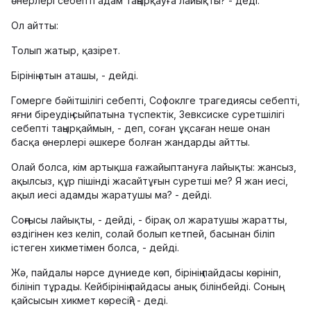
өнерлері себепті адам таңырқауға лайықты? - деді.
Ол айтты:
Толып жатыр, қазірет.
Бірінің атын аташы, - дейді.
Гомерге бәйітшілігі себепті, Софоклге трагедиясы себепті,
яғни біреудің сыйпатына түспектік, Зевксиске суретшілігі
себепті таңырқаймын, - деп, соған ұқсаған неше онан
басқа өнерлері әшкере болған жандарды айтты.
Олай болса, кім артықша ғажайыптануға лайықты: жансыз,
ақылсыз, құр пішінді жасайтұғын суретші ме? Я жан иесі,
ақыл иесі адамды жаратушы ма? - дейді.
Соңғысы лайықты, - дейді, - бірақ ол жаратушы жаратты,
өздігінен кез келіп, солай болып кетпей, басынан біліп
істеген хикметімен болса, - дейді.
Жә, пайдалы нәрсе дүниеде көп, бірінің пайдасы көрініп,
білініп тұрады. Кейбірінің пайдасы анық білінбейді. Соның
қайсысын хикмет көресің? - деді.