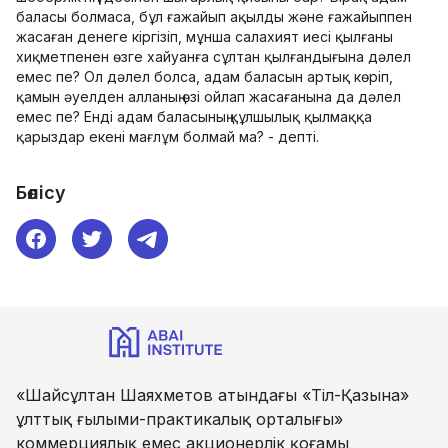
баласы болмаса, бұл ғажайып ақылды және ғажайыппен
жасаған денеге кіргізіп, мұнша салахият иесі қылғаны
хиқметпенен өзге хайуанға сұлтан қылғандығына дәлел
емес пе? Ол дәлел болса, адам баласын артық көріп,
қамын әуелден алланың өзі ойлап жасағанына да дәлел
емес пе? Енді адам баласының құлшылық қылмаққа
қарыздар екені мағлұм болмай ма? - депті.
Бөлісу
«Шайсұлтан Шаяхметов атындағы «Тіл-Қазына»
ұлттық ғылыми-практикалық орталығы»
коммерциялық емес акционерлік қоғамы