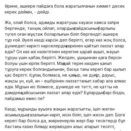
Әрине, әшкере пайдаға бола жаратылғанын хикмет десек
керек деймін, - дейді.
Жә, олай болса, адамды жаратушы хауаси хамса заһри
бергенде, тахқиқ ойлап, олардың пайдасының барлығы
түгел оған мұқтаж боларлығын біліп бергендігі әшкере
тұр ғой. Әуелі көзді көрсін деп беріпті, егер көз жоқ болса,
дүниедегі көрікті нәрселердің көркінен қайтып ләззат алар
едік? Ол көз өзі нәзіктігінен керегіне қарай ашып, жауып
тұруы үшін қабақ беріпті. Желден, ұшқыннан қаға берсін
болуы үшін кірпік беріпті. Маңдай теріні көзден қағып
тұруға керек болғандығынан, басқа тағы керегі бар қылып
қас беріпті. Құлақ болмаса, не қаңғыр, не дүңгір, дауыс,
жақсы үн, күй, ән – ешбірінен ләззаттанып хабар ала алмас
едік. Мұрын иіс білмесе, дүниеде не тәтті, не қатты не
дәмдінің қайсысынан ләззат алар едік? Бұлардың бәрі біздің
пайдамыз емес пе?
Көзді, мұрынды ауызға жақын жаратыпты, ішіп-жеген
асымыздың тазалығын көріп, иісін біліп, ішіп-жесін деп. Бізге
керегі бар болса да, жиіркенерлік жері бар тесіктерді бұл
бастағы ғазиз білімді жерімізден алыс апарып тесіпті,