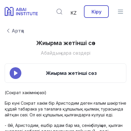
Кіру
KZ
Артқа
Жиырма жетінші сөз
Абайдың қара сөздері
Жиырма жетінші сөз
(Сократ хакімнің сөзі)
Бір күні Сократ хакім бір Аристодим деген ғалым шәкіртіне
құдай табарака уа тағалаға құлшылық қылмақ турасында
айтқан сөзі. Ол өзі құлшылық қылғандарға күлуші еді.
- Әй, Аристодим, ешбір адам бар ма, сенің білуіңше, қылған