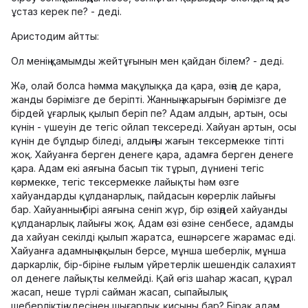
ұстаз керек пе? - деді.
Аристодим айтты:
Ол менің қамымды жейтұғынын мен қайдан білем? - деді.
Жә, олай болса һәмма мақұлыққа да қара, өзіңе де қара,
жанды бәрімізге де беріпті. Жанның жарығын бәрімізге де
бірдей ұғарлық қылып беріп пе? Адам алдын, артын, осы
күнін - үшеуін де тегіс ойлап тексереді. Хайуан артын, осы
күнін де бұлдыр біледі, алдыңғы жағын тексермекке тіпті
жоқ. Хайуанға берген денеге қара, адамға берген денеге
қара. Адам екі аяғына басып тік тұрып, дүниені тегіс
көрмекке, тегіс тексермекке лайықты һәм өзге
хайуандарды құлданарлық, пайдасын көрерлік лайығы
бар. Хайуанның бірі аяғына сеніп жүр, бір өзіңдей хайуанды
құлданарлық лайығы жоқ. Адам өзі өзіне сенбесе, адамды
да хайуан секілді қылып жаратса, ешнәрсеге жарамас еді.
Хайуанға адамның ақылын берсе, мұнша шеберлік, мұнша
даркарлік, бір-біріне ғылым үйретерлік шешендік салахият
ол денеге лайықты келмейді. Қай өгіз шаһар жасап, құрал
жасап, неше түрлі сайман жасап, сыпайылық
шеберліктің үдесінен шығарлық қисыны бар? Бірақ адам