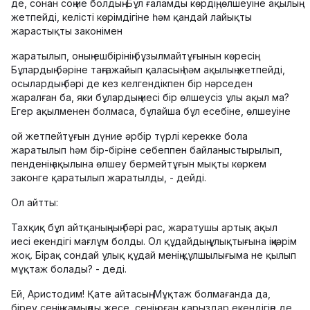
де, сонан соң ие болдың. Бұл ғаламды көрдің, өлшеуіне ақылың
жетпейді, келісті көрімдігіне һәм қандай лайықты
жарастықты законімен
жаратылып, оның ешбірінің бұзылмайтұғынын көресің.
Бұлардың бәріне таңғажайып қаласың һәм ақылың жетпейді,
осылардың бәрі де кез келгендікпен бір нәрседен
жаралған ба, яки бұлардың иесі бір өлшеусіз ұлы ақыл ма?
Егер ақылменен болмаса, бұлайша бұл есебіне, өлшеуіне
ой жетпейтұғын дүние әрбір түрлі керекке бола
жаратылып һәм бір-біріне себеппен байланыстырылып,
пенденің ақылына өлшеу бермейтұғын мықты көркем
законге қаратылып жаратылды, - дейді.
Ол айтты:
Тахқиқ бұл айтқаныңның бәрі рас, жаратушы артық ақыл
иесі екендігі мағлұм болды. Ол құдайдың ұлықтығына іңкәрім
жоқ. Бірақ сондай ұлық құдай менің құлшылығыма не қылып
мұқтаж болады? - деді.
Ей, Аристодим! Қате айтасың. Мұқтаж болмағанда да,
біреу сенің қамыңды жесе, сенің оған қарыздар екендігіңе де