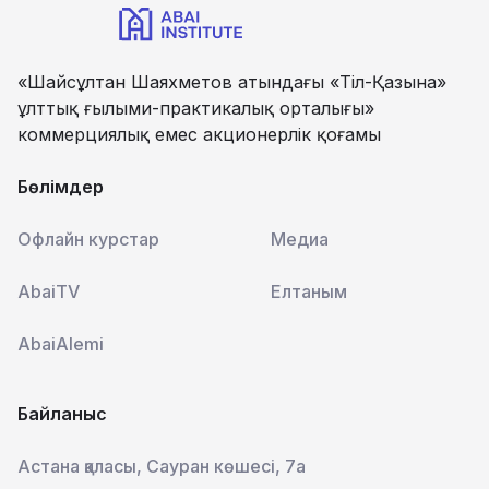
«Шайсұлтан Шаяхметов атындағы «Тіл-Қазына»
ұлттық ғылыми-практикалық орталығы»
коммерциялық емес акционерлік қоғамы
Бөлімдер
Офлайн курстар
Медиа
AbaiTV
Елтаным
AbaiAlemi
Байланыс
Астана қаласы, Сауран көшесі, 7а