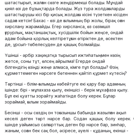
шатастырып, жалған сөзге жеңдірмекші болады. Мұндай
қиял өзі де бұзықтарда болады. Жүз тура жолдағыларды
шатастырушы кісі бір қисық жолдағы кісіні түзеткен кісіден
садаға кетсін! Бахас - өзі де ғылымның бір жолы, бірақ оған
хирслану жарамайды. Егер хирсланса, өз сөзімшіл
ғурурлық, мақтаншақтық, хусідшілік бойын жеңсе, ондай
адам бойына қорлық келтіретұғын өтіріктен де, өсектен
де, ұрсып-төбелесуден де қашық болмайды.
Үшінші - әрбір хақиқатқа тырысып ижтиһатыңмен көзің
жетсе, соны тұт, өлсең айрылма! Егерде ондай
білгендігің өзіңді жеңе алмаса, кімге пұл болады? Өзің
құрметтемеген нәрсеге бөтеннен қайтіп құрмет күтесің?
Төртінші - білім-ғылымды көбейтуге екі қару бар адамның
ішінде: бірі - мұлахаза қылу, екіншісі - берік мұхафаза қылу.
Бұл екі қуатты зорайту жаһатінде болу керек. Бұлар
зораймай, ғылым зораймайды.
Бесінші - осы сөздің он тоғызыншы бабында жазылған ақыл
кеселі деген төрт нәрсе бар. Содан қашық болу керек.
ішінде уайымсыз салғырттық деген бір нәрсе бар, зинһар,
жаным, соған бек сақ бол, әсіресе, әуелі - құданың, екінші -