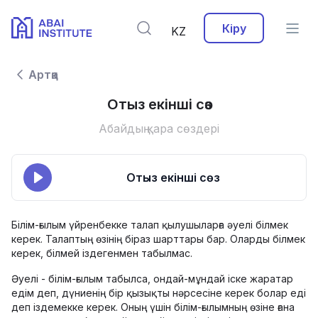
Кіру
KZ
Артқа
Отыз екінші сөз
Абайдың қара сөздері
Отыз екінші сөз
Білім-ғылым үйренбекке талап қылушыларға әуелі білмек
керек. Талаптың өзінің біраз шарттары бар. Оларды білмек
керек, білмей іздегенмен табылмас.
Әуелі - білім-ғылым табылса, ондай-мұндай іске жаратар
едім деп, дүниенің бір қызықты нәрсесіне керек болар еді
деп іздемекке керек. Оның үшін білім-ғылымның өзіне ғана