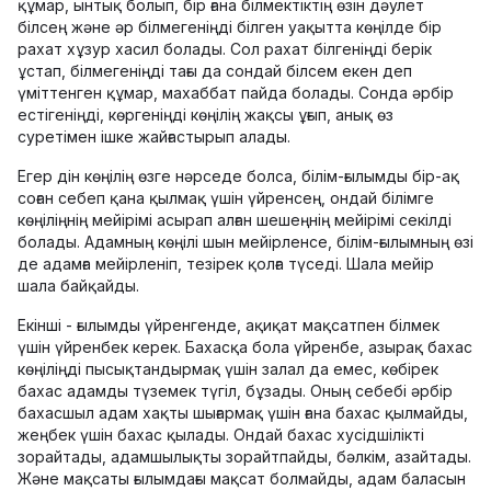
құмар, ынтық болып, бір ғана білмектіктің өзін дәулет
білсең және әр білмегеніңді білген уақытта көңілде бір
рахат хұзур хасил болады. Сол рахат білгеніңді берік
ұстап, білмегеніңді тағы да сондай білсем екен деп
үміттенген құмар, махаббат пайда болады. Сонда әрбір
естігеніңді, көргеніңді көңілің жақсы ұғып, анық өз
суретімен ішке жайғастырып алады.
Егер дін көңілің өзге нәрседе болса, білім-ғылымды бір-ақ
соған себеп қана қылмақ үшін үйренсең, ондай білімге
көңіліңнің мейірімі асырап алған шешеңнің мейірімі секілді
болады. Адамның көңілі шын мейірленсе, білім-ғылымның өзі
де адамға мейірленіп, тезірек қолға түседі. Шала мейір
шала байқайды.
Екінші - ғылымды үйренгенде, ақиқат мақсатпен білмек
үшін үйренбек керек. Бахасқа бола үйренбе, азырақ бахас
көңіліңді пысықтандырмақ үшін залал да емес, көбірек
бахас адамды түземек түгіл, бұзады. Оның себебі әрбір
бахасшыл адам хақты шығармақ үшін ғана бахас қылмайды,
жеңбек үшін бахас қылады. Ондай бахас хусідшілікті
зорайтады, адамшылықты зорайтпайды, бәлкім, азайтады.
Және мақсаты ғылымдағы мақсат болмайды, адам баласын