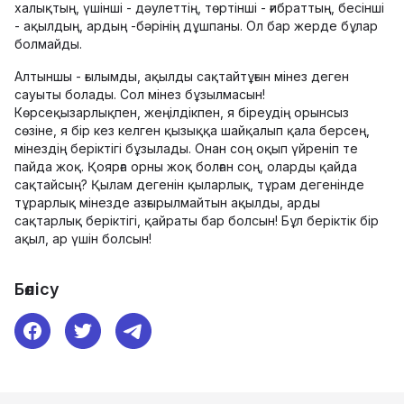
халықтың, үшінші - дәулеттің, төртінші - ғибраттың, бесінші
- ақылдың, ардың -бәрінің дұшпаны. Ол бар жерде бұлар
болмайды.
Алтыншы - ғылымды, ақылды сақтайтұғын мінез деген
сауыты болады. Сол мінез бұзылмасын!
Көрсеқызарлықпен, жеңілдікпен, я біреудің орынсыз
сөзіне, я бір кез келген қызыққа шайқалып қала берсең,
мінездің беріктігі бұзылады. Онан соң оқып үйреніп те
пайда жоқ. Қоярға орны жоқ болған соң, оларды қайда
сақтайсың? Қылам дегенін қыларлық, тұрам дегенінде
тұрарлық мінезде азғырылмайтын ақылды, арды
сақтарлық беріктігі, қайраты бар болсын! Бұл беріктік бір
ақыл, ар үшін болсын!
Бөлісу