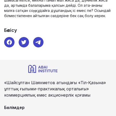
шамасы келсе, михнаттанып мал жиса да, дүниелік жиса
да, артымда балаларыма қалсын дейді. Ол ата-ананы
малға сатқан соң, құдайға дұшпандық іс емес пе? Осындай
білместікпенен айтылған сөздеріне бек сақ болу керек.
Бөлісу
«Шайсұлтан Шаяхметов атындағы «Тіл-Қазына»
ұлттық ғылыми-практикалық орталығы»
коммерциялық емес акционерлік қоғамы
Бөлімдер