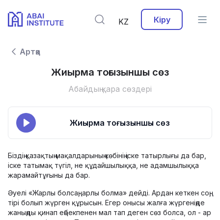
Кіру
KZ
Артқа
Жиырма тоғызыншы сөз
Абайдың қара сөздері
Жиырма тоғызыншы сөз
Біздің қазақтың мақалдарының көбінің іске татырлығы да бар,
іске татымақ түгіл, не құдайшылыққа, не адамшылыққа
жарамайтұғыны да бар.
Әуелі «Жарлы болсаң, арлы болма» дейді. Ардан кеткен соң,
тірі болып жүрген құрысын. Егер онысы жалға жүргеніңде
жаныңды қинап еңбекпенен мал тап деген сөз болса, ол - ар