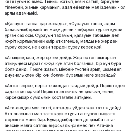
кететұғын іс емес. Тыныш жатып, көзін сатып, біреуден
тіленбей, жанын қарманып, адал еңбекпен мал іздемек - ол
арлы адамның ісі.
«Қалауын тапса, қар жанады», «Сұрауын тапса, адам
баласының бермейтіні жоқ» деген - ең барып тұрған құдай
ұрған сөз осы. Сұрауын табамын, қалауын табамын деп
жүріп қорлықпенен өмір өткізгенше, малды не жерден
сұрау керек, не аққан терден сұрау керек қой.
«Атың шықпаса, жер өрте» дейді. Жер өртеп шығарған
атыңның несі мұрат? «Жүз күн атан болғанша, бір күн бура
бол» дейді. Тәңірге жазып, мінбей-түспей арып, шөмеңдеп
диуаналықпен бір күн болған буралық неге жарайды?
«Алтын көрсе, періште жолдан таяды» дейді. Періштеден
садаға кеткір-ай! Періште алтынды не қылсын, өзінің
көрсеқызар сұмдығын қостағалы айтқаны.
«Ата-анадан мал тәтті, алтынды үйден жан тәтті» дейді.
Ата-анасынан мал тәтті көрінетұғын антұрғанның тәтті
дерлік не жаны бар. Бұлардың бәрінен де қымбат ата-
анасын малға сатпақ ең арсыздың ісі емес пе? Ата-ана