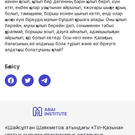
өзінен қосып, қылып бер дегенінің бәрін қылып беріп, күні
өтіп, еңбек қылар уақытынан айрылып, «жоғары шыққа» қарық
болып, тамақ, киім, борыш есінен шығып кетіп, енді олар
қысқан күні біреудің малын бұлдап қарызға алады. Оны қылып
берейін, мұны қылып берейін деп, соныменен табыс
құралмай, борышы асып, дауға айналып, адамшылықтан
айрылып, қор болып кетеді. Осы несі екен. Қазақтың
баласының өзі алдағыш бола тұрып және өзі біреуге
алдатқыш болатұғыны қалай?
Бөлісу
«Шайсұлтан Шаяхметов атындағы «Тіл-Қазына»
ұлттық ғылыми-практикалық орталығы»