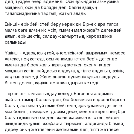
деп, түзден өнер іздемейді. Осы қолындағы аз-мұзына
мақтанып, осы да болады деп, баяғы қазақтың
талапсыздығына тартып, жатып алады.
Екінші - ерінбей істей беру керек қой. Бір-екі қара тапса,
малға бөге қалған кісімсіп, «маған мал жоқ па?» дегендей
қылып, еріншектік, салдау-салғырттыққа, кербездікке
салынады.
Үшінші - «дарқансың ғой, өнерлісің ғой, шырағым», немесе
«ағеке, нең кетеді, осы ғанамды істеп бер!» дегенде
«маған да біреу жалынарлыққа жеткен екенмін» деп
мақтанып кетіп, пайдасыз алдауға, қу тілге алданып, өзінің
уақытын өткізеді. Және анаған дүниенің қызығы алдауды
білген дегізіп, көңілін де мақтандырып кетеді.
Төртінші - тамыршылдау келеді. Бағанағы алдамшы
шайтан тамыр болалық деп, бір болымсыз нәрсені берген
болып, артынан үйтемін-бүйтемін, қарық қыламын дегенге
мәз болып, тамырым, досым десе, мен де керектінің бірі
болып қалыппын ғой деп, және жасынан іс істеп, үйден
шықпағандық қылып, жоқ-барға тырысып, алдағанды білмей,
дереу оның жетпегенін жеткіземін деп, тіпті жетпесе