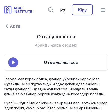
Кіру
KZ
Артқа
Отыз үшінші сөз
Абайдың қара сөздері
Отыз үшінші сөз
Егерде мал керек болса, қолөнер үйренбек керек. Мал
жұтайды, өнер жұтамайды. Алдау қоспай адал еңбегін
сатқан қолөнерлі - қазақтың әулиесі сол. Бірақ құдай тағала
қолына аз-маз өнер берген қазақтардың кеселдері болады.
Әуелі — бұл ісімді ол ісімнен асырайын деп, артық ісмерлер
іздеп жүріп, көріп, біраз істес болып, өнер арттырайын