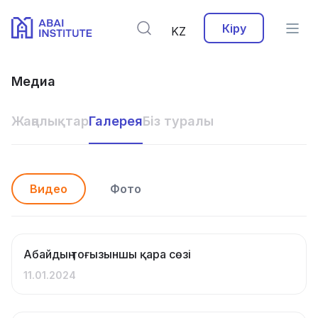
Кіру
KZ
Медиа
Жаңалықтар
Галерея
Біз туралы
Видео
Фото
Абайдың тоғызыншы қара сөзі
11.01.2024