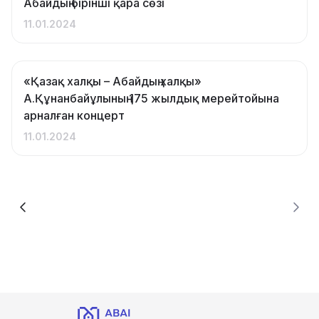
Абайдың бірінші қара сөзі
11.01.2024
«Қазақ халқы – Абайдың халқы»
А.Құнанбайұлының 175 жылдық мерейтойына
арналған концерт
11.01.2024