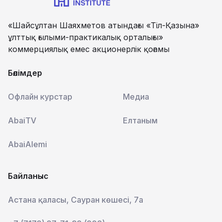
«Шайсұлтан Шаяхметов атындағы «Тіл-Қазына»
ұлттық ғылыми-практикалық орталығы»
коммерциялық емес акционерлік қоғамы
Бөлімдер
Офлайн курстар
Медиа
AbaiTV
Елтаным
AbaiAlemi
Байланыс
Астана қаласы, Сауран көшесі, 7а