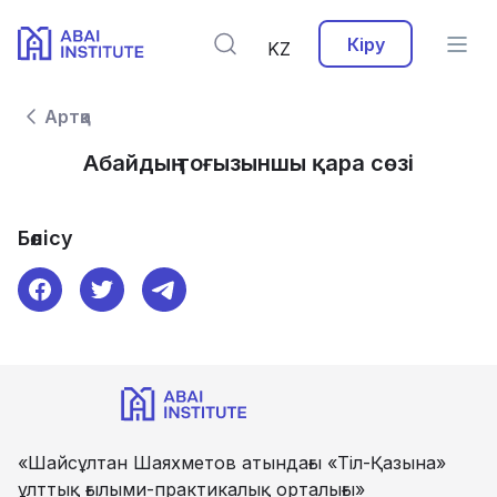
Кіру
KZ
Артқа
Абайдың тоғызыншы қара сөзі
Бөлісу
«Шайсұлтан Шаяхметов атындағы «Тіл-Қазына»
ұлттық ғылыми-практикалық орталығы»