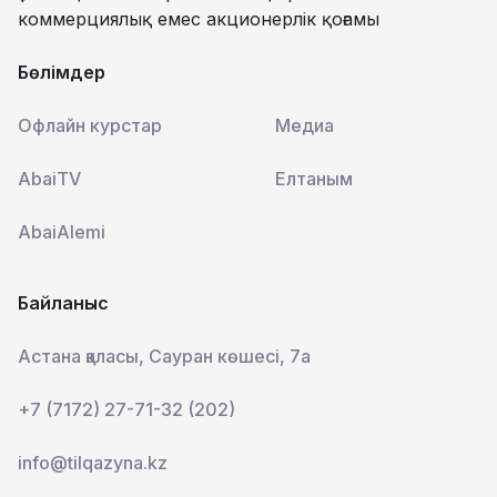
коммерциялық емес акционерлік қоғамы
Бөлімдер
Офлайн курстар
Медиа
AbaiTV
Елтаным
AbaiAlemi
Байланыс
Астана қаласы, Сауран көшесі, 7а
+7 (7172) 27-71-32 (202)
info@tilqazyna.kz