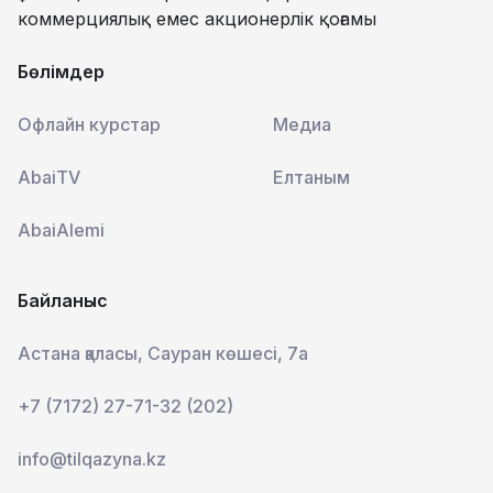
коммерциялық емес акционерлік қоғамы
Бөлімдер
Офлайн курстар
Медиа
AbaiTV
Елтаным
AbaiAlemi
Байланыс
Астана қаласы, Сауран көшесі, 7а
+7 (7172) 27-71-32 (202)
info@tilqazyna.kz