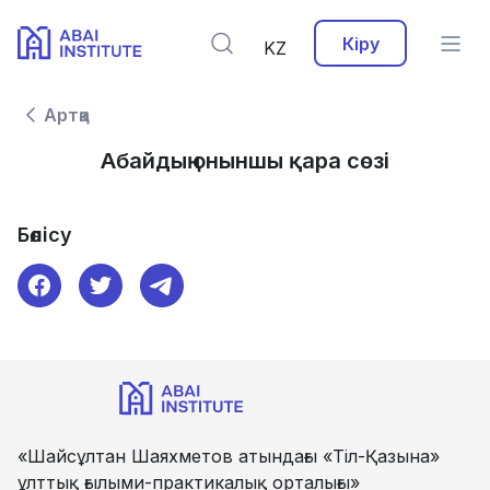
Кіру
KZ
Артқа
Абайдың оныншы қара сөзі
Бөлісу
«Шайсұлтан Шаяхметов атындағы «Тіл-Қазына»
ұлттық ғылыми-практикалық орталығы»