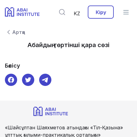
Кіру
KZ
Артқа
Абайдың төртінші қара сөзі
Бөлісу
«Шайсұлтан Шаяхметов атындағы «Тіл-Қазына»
ұлттық ғылыми-практикалық орталығы»