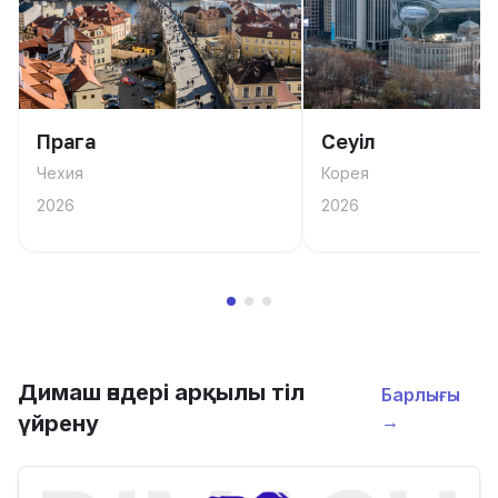
Прага
Сеуіл
Чехия
Корея
2026
2026
Димаш әндері арқылы тіл
Барлығы
үйрену
→