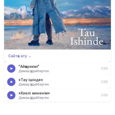
Сайтқа өту →
"Айқаракөз"
2:00
Димаш Құдайберген
«Тау ішінде»
2:00
Димаш Құдайберген
«Киелі мекенім»
2:00
Димаш Құдайберген