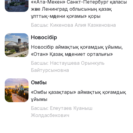
««Ата-Мекен» Санкт-Петербург қаласы
және Ленинград облысының қазақ
ұлттық-мәдени қоғамы» қоры
Басшы: Кикенова Алия Казкеновна
Новосібір
Новосібір аймақтық қоғамдық ұйымы,
«Отан» Қазақ мәдениет орталығы»
Басшы: Настаушева Орынкуль
Байтурсыновна
Омбы
«Омбы қазақтары» аймақтық қоғамдық
ұйымы
Басшы: Елеутаев Куаныш
Жолдасбекович