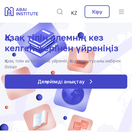
Кіру
KZ
Қазақ тілін әлемнің кез
келген жерінен үйреніңіз
Қазақ тілін өз бетіңізше үйреніп, Қазақстан туралы көбірек
біліңіз
Деңгейімді анықтау