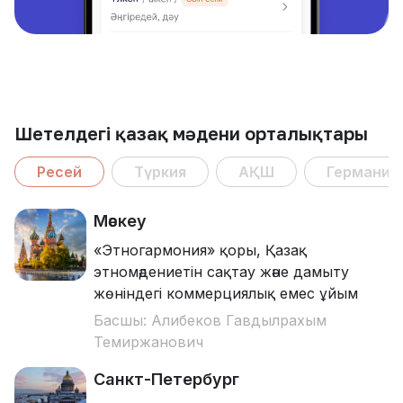
Шетелдегі қазақ мәдени орталықтары
Ресей
Түркия
АҚШ
Германия
Мәскеу
«Этногармония» қоры, Қазақ
этномәдениетін сақтау және дамыту
жөніндегі коммерциялық емес ұйым
Басшы: Алибеков Гавдылрахым
Темиржанович
Санкт-Петербург