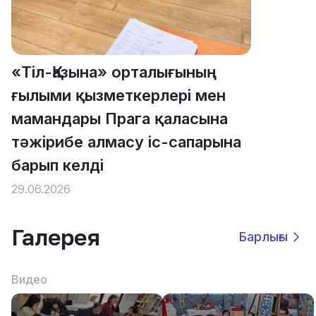
«Тіл-Қазына» орталығының
ғылыми қызметкерлері мен
мамандары Прага қаласына
тәжірибе алмасу іс-сапарына
барып келді
29.06.2026
Галерея
Барлығы
Видео