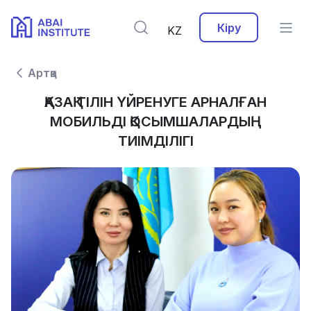
Кіру
KZ
Артқа
ҚАЗАҚ ТІЛІН ҮЙРЕНУГЕ АРНАЛҒАН
МОБИЛЬДІ ҚОСЫМШАЛАРДЫҢ
ТИІМДІЛІГІ