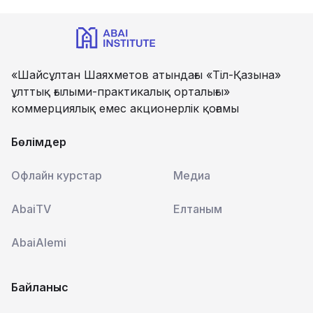
«Шайсұлтан Шаяхметов атындағы «Тіл-Қазына»
ұлттық ғылыми-практикалық орталығы»
коммерциялық емес акционерлік қоғамы
Бөлімдер
Офлайн курстар
Медиа
AbaiTV
Елтаным
AbaiAlemi
Байланыс