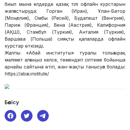
биыл мына елдерде қазақ тілі офлайн курстарын
жалғастыруда: Горган (Иран), Ұлан-Батор
(Моңғолия), Омбы (Ресей), Будапешт (Венгрия),
Париж (Франция), Вена (Австрия), Калифорния
(АҚШ), Стамбул (Түркия), Анталия (Түркия),
Варшава (Польша) сияқты қалаларда офлайн
курстар өткізеді.
Жалпы «Абай институты» туралы толығырақ
мәлімет алғыңыз келсе, төмендегі сілтеме бойынша
арнайы сайтына өтіп, жан-жақты танысуға болады:
https://abai.institute/
Бөлісу