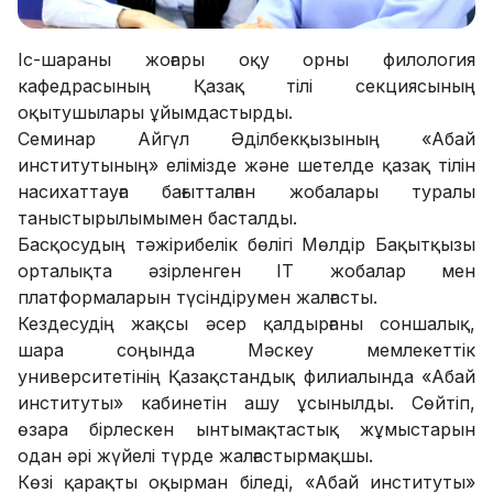
Іс-шараны жоғары оқу орны филология
кафедрасының Қазақ тілі секциясының
оқытушылары ұйымдастырды.
Семинар Айгүл Әділбекқызының «Абай
институтының» елімізде және шетелде қазақ тілін
насихаттауға бағытталған жобалары туралы
таныстырылымымен басталды.
Басқосудың тәжірибелік бөлігі Мөлдір Бақытқызы
орталықта әзірленген IT жобалар мен
платформаларын түсіндірумен жалғасты.
Кездесудің жақсы әсер қалдырғаны соншалық,
шара соңында Мәскеу мемлекеттік
университетінің Қазақстандық филиалында «Абай
институты» кабинетін ашу ұсынылды. Сөйтіп,
өзара бірлескен ынтымақтастық жұмыстарын
одан әрі жүйелі түрде жалғастырмақшы.
Көзі қарақты оқырман біледі, «Абай институты»