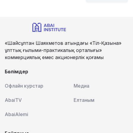
«Шайсұлтан Шаяхметов атындағы «Тіл-Қазына»
ұлттық ғылыми-практикалық орталығы»
коммерциялық емес акционерлік қоғамы
Бөлімдер
Офлайн курстар
Медиа
AbaiTV
Елтаным
AbaiAlemi