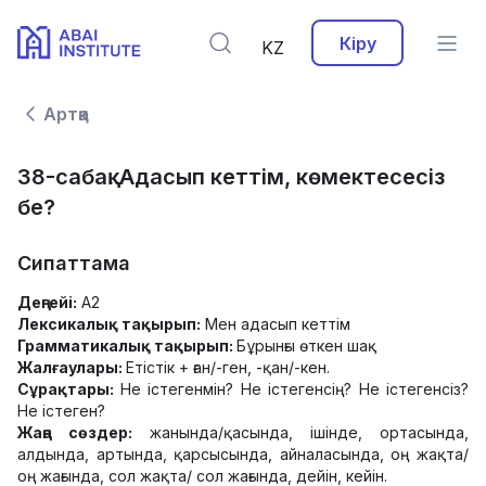
Кіру
KZ
Артқа
38-сабақ. Адасып кеттім, көмектесесіз
бе?
Сипаттама
Деңгейі:
А2
Лексикалық тақырып:
Мен адасып кеттім
Грамматикалық тақырып:
Бұрынғы өткен шақ
Жалғаулары:
Етістік + ған/-ген, -қан/-кен.
Сұрақтары:
Не істегенмін? Не істегенсің? Не істегенсіз?
Не істеген?
Жаңа сөздер:
жанында/қасында, ішінде, ортасында,
алдында, артында, қарсысында, айналасында, оң жақта/
оң жағында, сол жақта/ сол жағында, дейін, кейін.