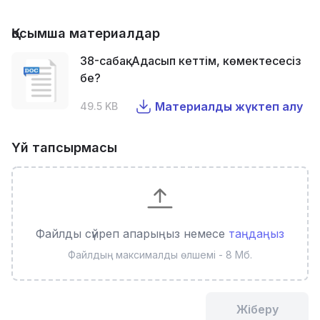
Қосымша материалдар
38-сабақ. Адасып кеттім, көмектесесіз
бе?
Материалды жүктеп алу
49.5 KB
Үй тапсырмасы
Файлды сүйреп апарыңыз немесе
таңдаңыз
Файлдың максималды өлшемі - 8 Мб.
Жіберу