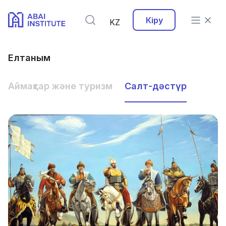
Кіру
KZ
Елтаным
Аймақтар және туризм
Салт-дәстүр