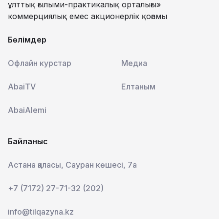
ұлттық ғылыми-практикалық орталығы»
коммерциялық емес акционерлік қоғамы
Бөлімдер
Офлайн курстар
Медиа
AbaiTV
Елтаным
AbaiAlemi
Байланыс
Астана қаласы, Сауран көшесі, 7а
+7 (7172) 27-71-32 (202)
info@tilqazyna.kz