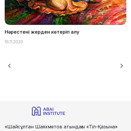
Нәрестені жерден көтеріп алу
16.11.2020
«Шайсұлтан Шаяхметов атындағы «Тіл-Қазына»