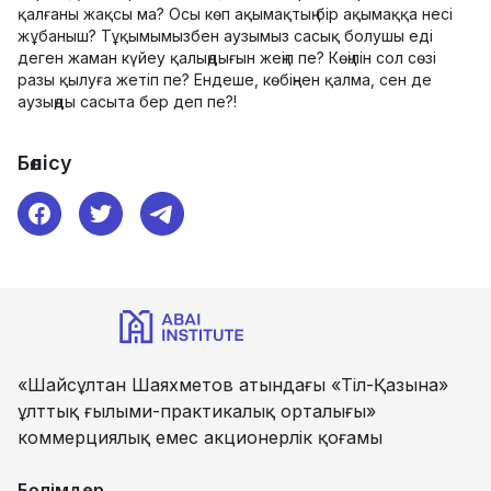
қалғаны жақсы ма? Осы көп ақымақтың бір ақымаққа несі
жұбаныш? Тұқымымызбен аузымыз сасық болушы еді
деген жаман күйеу қалыңдығын жеңіп пе? Көңілін сол сөзі
разы қылуға жетіп пе? Ендеше, көбіңнен қалма, сен де
аузыңды сасыта бер деп пе?!
Бөлісу
«Шайсұлтан Шаяхметов атындағы «Тіл-Қазына»
ұлттық ғылыми-практикалық орталығы»
коммерциялық емес акционерлік қоғамы
Бөлімдер