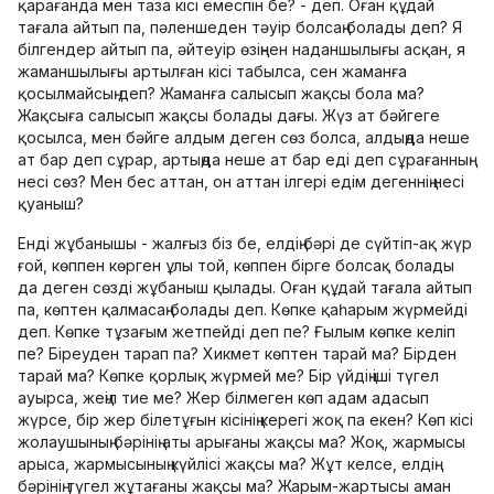
қарағанда мен таза кісі емеспін бе? - деп. Оған құдай
тағала айтып па, пәленшеден тәуір болсаң болады деп? Я
білгендер айтып па, әйтеуір өзіңнен наданшылығы асқан, я
жаманшылығы артылған кісі табылса, сен жаманға
қосылмайсың деп? Жаманға салысып жақсы бола ма?
Жақсыға салысып жақсы болады дағы. Жүз ат бәйгеге
қосылса, мен бәйге алдым деген сөз болса, алдыңда неше
ат бар деп сұрар, артыңда неше ат бар еді деп сұрағанның
несі сөз? Мен бес аттан, он аттан ілгері едім дегеннің несі
қуаныш?
Енді жұбанышы - жалғыз біз бе, елдің бәрі де сүйтіп-ақ жүр
ғой, көппен көрген ұлы той, көппен бірге болсақ болады
да деген сөзді жұбаныш қылады. Оған құдай тағала айтып
па, көптен қалмасаң болады деп. Көпке қаһарым жүрмейді
деп. Көпке тұзағым жетпейді деп пе? Ғылым көпке келіп
пе? Біреуден тарап па? Хикмет көптен тарай ма? Бірден
тарай ма? Көпке қорлық жүрмей ме? Бір үйдің іші түгел
ауырса, жеңіл тие ме? Жер білмеген көп адам адасып
жүрсе, бір жер білетұғын кісінің керегі жоқ па екен? Көп кісі
жолаушының бәрінің аты арығаны жақсы ма? Жоқ, жармысы
арыса, жармысының күйлісі жақсы ма? Жұт келсе, елдің
бәрінің түгел жұтағаны жақсы ма? Жарым-жартысы аман