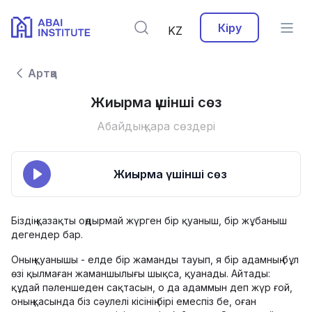
Кіру
KZ
Артқа
Жиырма үшінші сөз
Абайдың қара сөздері
Жиырма үшінші сөз
Біздің қазақты оңдырмай жүрген бір қуаныш, бір жұбаныш
дегендер бар.
Оның қуанышы - елде бір жаманды тауып, я бір адамның бұл
өзі қылмаған жаманшылығы шықса, қуанады. Айтады:
құдай пәленшеден сақтасын, о да адаммын деп жүр ғой,
оның қасында біз сәулелі кісінің бірі емеспіз бе, оған