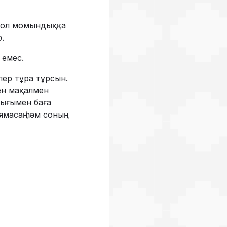
, ол момындыққа
.
 емес.
илер тұра тұрсын.
ен мақалмен
тығымен баға
масаң һәм соның