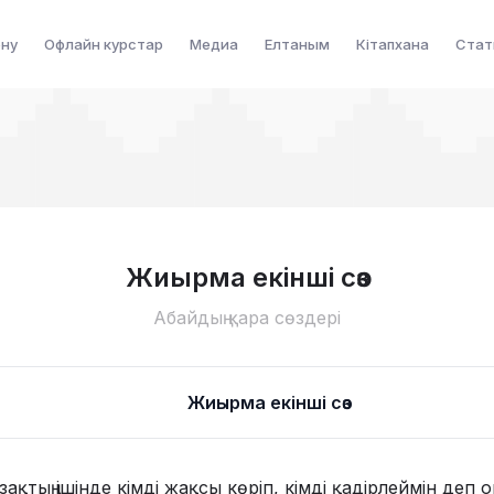
ену
Офлайн курстар
Медиа
Елтаным
Кітапхана
Стат
Жиырма екінші сөз
Абайдың қара сөздері
Жиырма екінші сөз
ақтың ішінде кімді жақсы көріп, кімді қадірлеймін деп 