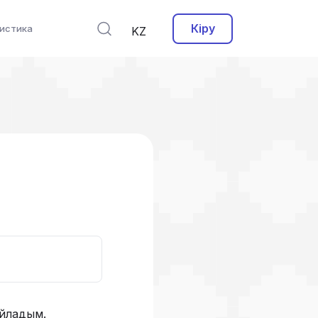
Кіру
истика
KZ
ойладым.