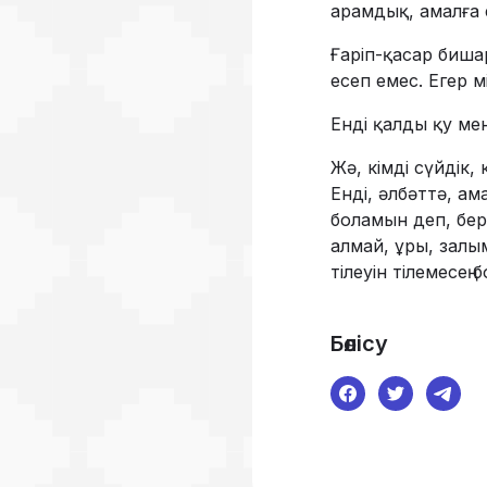
арамдық, амалға ел
Ғаріп-қасар биша
есеп емес. Егер м
Енді қалды қу ме
Жә, кімді сүйдік,
Енді, әлбәттә, а
боламын деп, бе
алмай, ұры, залы
тілеуін тілемесе
Бөлісу