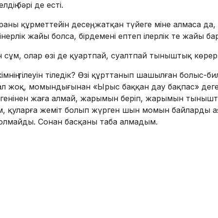
дің бәрі де есті.
раны құрметтейін десең, жатқан түйеге міне алмаса да
інерлік жайы болса, бірдемені ептеп ілерлік те жайы бар
н сұм, олар өзі де қуартпай, суалтпай тыныштық көрер
 кімнің тілеуін тіледік? Өзі құрттанып шашылған болыс-б
мал жоқ, момындығынан «Ырыс баққан дау бақпас» дег
ргенінен жаға алмай, жарымын беріп, жарымын тыныш
м, қуларға жеміт болып жүрген шын момын байларды ая
ң болмайды. Сонан басқаны таба алмадым.