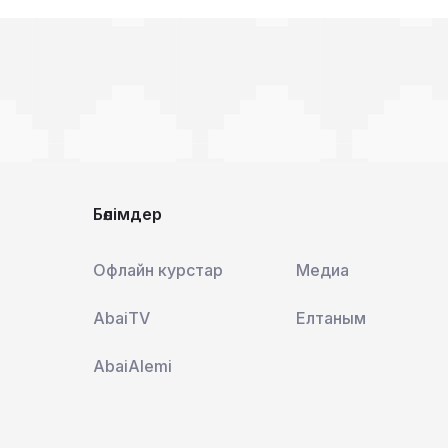
Бөлімдер
Офлайн курстар
Медиа
AbaiTV
Елтаным
AbaiAlemi