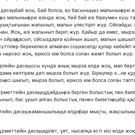
десең, бай жоқ. Бай болса, өз басының, өз малының еркі 
 өз малының еркі өзінде жоқ. Кей бай өзі біреумен күш
лауықтығынан жалынып, малын үлестіріп жүр. Ойлайды:
ан. Жоқ, өзі жалынып беріп жүр. Қайыр да емес, мырза
ен ойраңдасып, ойсыздарға қойнын ашып, малын шашып
сүттілер берекелесе алмаған соң, кеселді қулар көбейіп к
 нәрсесі жоқ, еріксіз кім болса соған жеміт болып жүр.
лейін десең, осы күнде анық мырза елде жоқ, мал бер
йдама келтірем деп мырза болып жүр. Біреулер к...не құ
 есі шығып, мырза болып, еріксіз кім болса соған талт
рметтейін десең, құдайдың өзі берген болыстық пен билі
нып, бас ұрып алған болыстық пенен биліктің ешбір қас
йін десең, жаманшылыққа елдің бәрі мықты, жақсылыққ
құрметтейін десең, әділет, ұят, нысапқа есті кісі елде ж