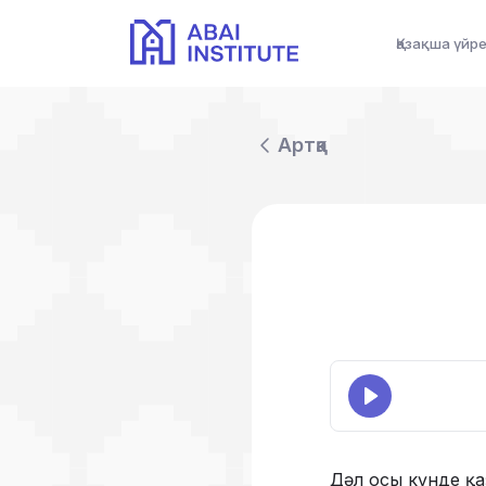
Қазақша үйр
Артқа
Дәл осы күнде қаз