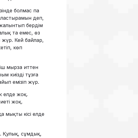
өзінде болмас па
 таластырамын деп,
 жалынтып бердім
лық та емес, өз
 жүр. Кей байлар,
етіп, көп
гіш мырза иттен
рым киізді тұзға
айып емізіп жүр.
к елде жоқ.
иеті жоқ.
а мықты кісі елде
оқ. Қулық, сұмдық,