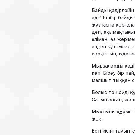
Байды қадірлейін 
еді? Ешбір байдың
жүз кісіге қорға
деп, ақымақтығын
елімен, өз жерім
елдегі құттылар, 
қорқытып, іздеген
Мырзаларды қадір
көп. Біреу бір па
малшып тыққан соң
Болыс пен биді құ
Сатып алған, жалы
Мықтыны құрметте
жоқ.
Есті кісіні тауып 