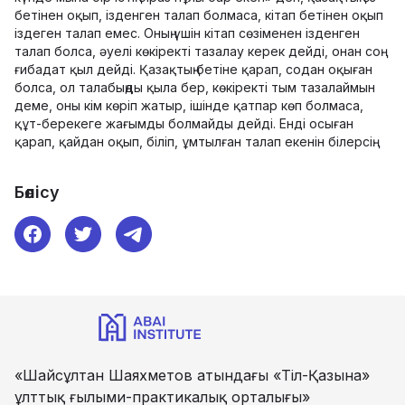
бетінен оқып, ізденген талап болмаса, кітап бетінен оқып
іздеген талап емес. Оның үшін кітап сөзіменен ізденген
талап болса, әуелі көкіректі тазалау керек дейді, онан соң
ғибадат қыл дейді. Қазақтың бетіне қарап, содан оқыған
болса, ол талабыңды қыла бер, көкіректі тым тазалаймын
деме, оны кім көріп жатыр, ішінде қатпар көп болмаса,
құт-берекеге жағымды болмайды дейді. Енді осыған
қарап, қайдан оқып, біліп, ұмтылған талап екенін білерсің.
Бөлісу
«Шайсұлтан Шаяхметов атындағы «Тіл-Қазына»
ұлттық ғылыми-практикалық орталығы»