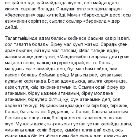
өзі қай жолда, қай майданда жүрсе, сол майдандағы
кісімен сырлас болады. Оның үшін өзге жолдағылардан
«бәрекелдіні» оңды күтпейді. Маған «бәрекелді» десе, осы
өзімменен серіктес, сырлас осылар «бәрекелді» дер
дейді.
Талаптың ішінде адам баласы көбінесе басына қадір іздеп,
сол талапта болады. Біреу мал қуып жатыр. Сараңдықпен,
арамдықпен, әйтеуір мал тапсам, «Мал тапқан ердің
жазығы жоқ» дейтұғын, «Малдының беті жарық» дейтұғын
мақалға сеніп, халықтың түріне қарай, ит те болса,
малдыны сөге алмайды деп, бұл мал һәм пайда, һәм
қасиет болады бойыма дейді. Мұнысы рас, қазақтың өз
құлқына қарағанда. Бірақ адамдыққа, ақылға қарағанда,
қазақ түгіл, көңіл жиіркенетұғын іс. Осыған орай біреу ер
атанамын, біреу қажеке атанамын, біреу молдеке
атанамын, біреулер білгіш, қу, сұм атанамын деп, сол
харекетте жүр. Әрқайсысы қазаққа яки бірі бар, бірі жоқ
болса, бағанағы екі бұлдамақ та болып, басына «осыным
бірсыпыра елеу азық болар» деген талаппенен қылып
жүр. Мұнысы қазақтың тамырын ұстап-ұстап қарайды дағы,
«мынаны алып келіп берсе, қымбат алғандай екен, осы
күнде мына бір істің біраз пұлы бар екен» деп, қазақтың өз