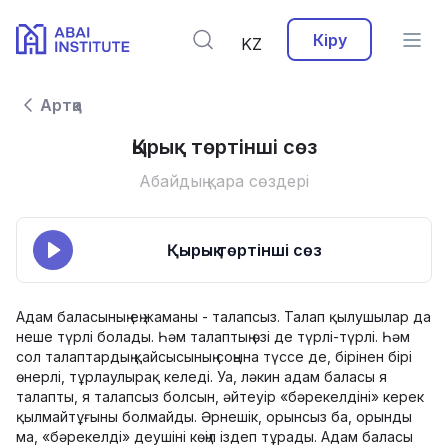
Кіру
KZ
Артқа
Қырық төртінші сөз
Абайдың қара сөздері
Қырық төртінші сөз
Адам баласының ең жаманы - талапсыз. Талап қылушылар да
неше түрлі болады. Һәм талаптың өзі де түрлі-түрлі. Һәм
сол талаптардың қайсысының соңына түссе де, бірінен бірі
өнерлі, тұрлаулырақ келеді. Уа, ләкин адам баласы я
талапты, я талапсыз болсын, әйтеуір «бәрекелдіні» керек
қылмайтұғыны болмайды. Әрнешік, орынсыз ба, орынды
ма, «бәрекелді» деушіні көңіл іздеп тұрады. Адам баласы