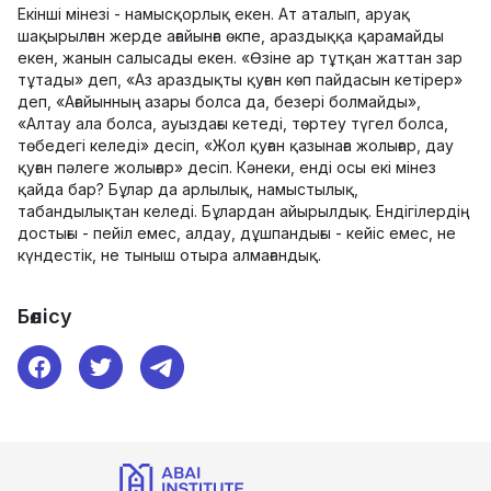
Екінші мінезі - намысқорлық екен. Ат аталып, аруақ
шақырылған жерде ағайынға өкпе, араздыққа қарамайды
екен, жанын салысады екен. «Өзіне ар тұтқан жаттан зар
тұтады» деп, «Аз араздықты қуған көп пайдасын кетірер»
деп, «Ағайынның азары болса да, безері болмайды»,
«Алтау ала болса, ауыздағы кетеді, төртеу түгел болса,
төбедегі келеді» десіп, «Жол қуған қазынаға жолығар, дау
қуған пәлеге жолығар» десіп. Кәнеки, енді осы екі мінез
қайда бар? Бұлар да арлылық, намыстылық,
табандылықтан келеді. Бұлардан айырылдық. Ендігілердің
достығы - пейіл емес, алдау, дұшпандығы - кейіс емес, не
күндестік, не тыныш отыра алмағандық.
Бөлісу