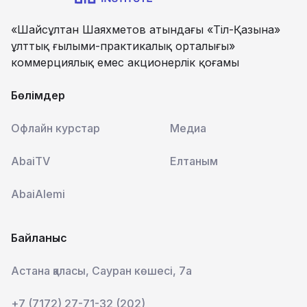
«Шайсұлтан Шаяхметов атындағы «Тіл-Қазына»
ұлттық ғылыми-практикалық орталығы»
коммерциялық емес акционерлік қоғамы
Бөлімдер
Офлайн курстар
Медиа
AbaiTV
Елтаным
AbaiAlemi
Байланыс
Астана қаласы, Сауран көшесі, 7а
+7 (7172) 27-71-32 (202)