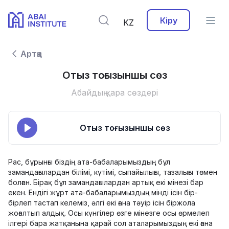
Кіру
KZ
Артқа
Отыз тоғызыншы сөз
Абайдың қара сөздері
Отыз тоғызыншы сөз
Рас, бұрынғы біздің ата-бабаларымыздың бұл
замандағылардан білімі, күтімі, сыпайылығы, тазалығы төмен
болған. Бірақ бұл замандағылардан артық екі мінезі бар
екен. Ендігі жұрт ата-бабаларымыздың мінді ісін бір-
бірлеп тастап келеміз, әлгі екі ғана тәуір ісін біржола
жоғалтып алдық. Осы күнгілер өзге мінезге осы өрмелеп
ілгері бара жатқанына қарай сол аталарымыздың екі ғана