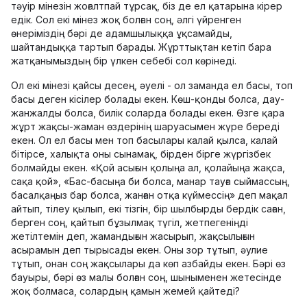
тәуір мінезін жоғалтпай тұрсақ, біз де ел қатарына кірер
едік. Сол екі мінез жоқ болған соң, әлгі үйренген
өнеріміздің бәрі де адамшылыққа ұқсамайды,
шайтандыққа тартып барады. Жұрттықтан кетіп бара
жатқанымыздың бір үлкен себебі сол көрінеді.
Ол екі мінезі қайсы десең, әуелі - ол заманда ел басы, топ
басы деген кісілер болады екен. Көш-қонды болса, дау-
жанжалды болса, билік соларда болады екен. Өзге қара
жұрт жақсы-жаман өздерінің шаруасымен жүре береді
екен. Ол ел басы мен топ басылары калай қылса, калай
бітірсе, халықта оны сынамақ, бірден бірге жүргізбек
болмайды екен. «Қой асығын қолыңа ал, қолайыңа жақса,
сақа қой», «Бас-басыңа би болса, манар тауға сыймассың,
басалқаңыз бар болса, жанған отқа күймессің» деп мақал
айтып, тілеу қылып, екі тізгін, бір шылбырды бердік саған,
берген соң, қайтып бұзылмақ түгіл, жетпегеніңді
жетілтемін деп, жамандығын жасырып, жақсылығын
асырамын деп тырысады екен. Оны зор тұтып, әулие
тұтып, онан соң жақсылары да көп азбайды екен. Бәрі өз
бауыры, бәрі өз малы болған соң, шыныменен жетесінде
жоқ болмаса, солардың қамын жемей қайтеді?