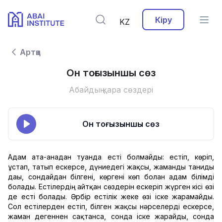
Кіру
KZ
Артқа
Он тоғызыншы сөз
Абайдың қара сөздері
Он тоғызыншы сөз
Адам ата-анадан туғанда есті болмайды: естіп, көріп,
ұстап, татып ескерсе, дүниедегі жақсы, жаманды таниды
дағы, сондайдан білгені, көргені көп болған адам білімді
болады. Естілердің айтқан сөздерін ескеріп жүрген кісі өзі
де есті болады. Әрбір естілік жеке өзі іске жарамайды.
Сол естілерден естіп, білген жақсы нәрселерді ескерсе,
жаман дегеннен сақтанса, сонда іске жарайды, сонда