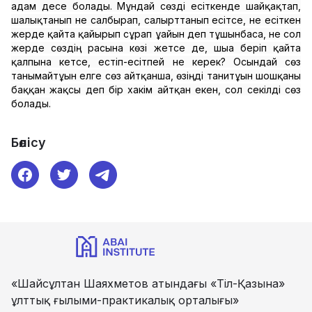
адам десе болады. Мұндай сөзді есіткенде шайқақтап,
шалықтанып не салбырап, салғырттанып есітсе, не есіткен
жерде қайта қайырып сұрап ұғайын деп тұшынбаса, не сол
жерде сөздің расына көзі жетсе де, шыға беріп қайта
қалпына кетсе, естіп-есітпей не керек? Осындай сөз
танымайтұғын елге сөз айтқанша, өзіңді танитұғын шошқаны
баққан жақсы деп бір хакім айтқан екен, сол секілді сөз
болады.
Бөлісу
«Шайсұлтан Шаяхметов атындағы «Тіл-Қазына»
ұлттық ғылыми-практикалық орталығы»