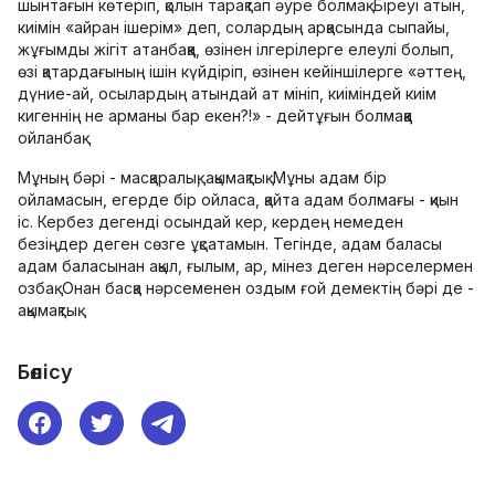
шынтағын көтеріп, қолын тарақтап әуре болмақ. Біреуі атын,
киімін «айран ішерім» деп, солардың арқасында сыпайы,
жұғымды жігіт атанбаққа, өзінен ілгерілерге елеулі болып,
өзі қатардағының ішін күйдіріп, өзінен кейіншілерге «әттең,
дүние-ай, осылардың атындай ат мініп, киіміндей киім
кигеннің не арманы бар екен?!» - дейтұғын болмаққа
ойланбақ.
Мұның бәрі - масқаралық, ақымақтық. Мұны адам бір
ойламасын, егерде бір ойласа, қайта адам болмағы - қиын
іс. Кербез дегенді осындай кер, кердең немеден
безіңдер деген сөзге ұқсатамын. Тегінде, адам баласы
адам баласынан ақыл, ғылым, ар, мінез деген нәрселермен
озбақ. Онан басқа нәрсеменен оздым ғой демектің бәрі де -
ақымақтық.
Бөлісу