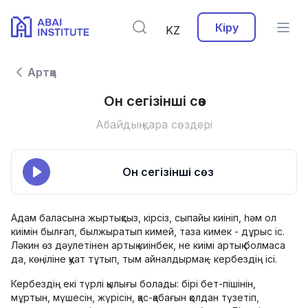
Кіру
KZ
Артқа
Он сегізінші сөз
Абайдың қара сөздері
Он сегізінші сөз
Адам баласына жыртықсыз, кірсіз, сыпайы киініп, һәм ол
киімін былғап, былжыратып кимей, таза кимек - дұрыс іс.
Ләкин өз дәулетінен артық киінбек, не киімі артық болмаса
да, көңіліне қуат тұтып, тым айналдырмақ - кербездің ісі.
Кербездің екі түрлі қылығы болады: бірі бет-пішінін,
мұртын, мүшесін, жүрісін, қас-қабағын қолдан түзетіп,