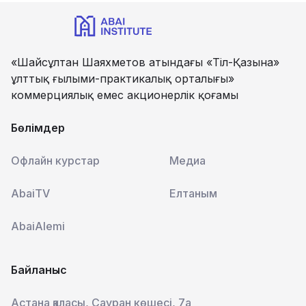
«Шайсұлтан Шаяхметов атындағы «Тіл-Қазына»
ұлттық ғылыми-практикалық орталығы»
коммерциялық емес акционерлік қоғамы
Бөлімдер
Офлайн курстар
Медиа
AbaiTV
Елтаным
AbaiAlemi
Байланыс
Астана қаласы, Сауран көшесі, 7а