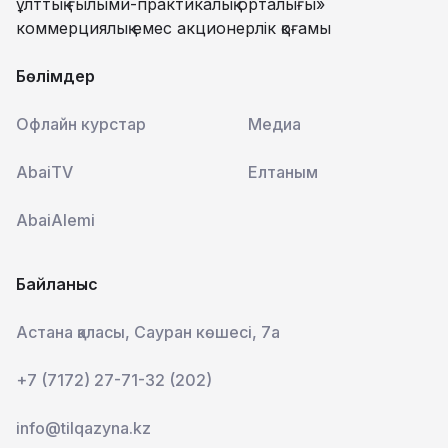
ұлттық ғылыми-практикалық орталығы»
коммерциялық емес акционерлік қоғамы
Бөлімдер
Офлайн курстар
Медиа
AbaiTV
Елтаным
AbaiAlemi
Байланыс
Астана қаласы, Сауран көшесі, 7а
+7 (7172) 27-71-32 (202)
info@tilqazyna.kz