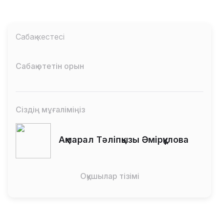
Сабақ кестесі
Сабақ өтетін орын
Сіздің мұғаліміңіз
Ақмарал Тәліпқызы Әмірқұлова
Оқушылар тізімі