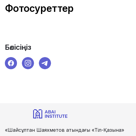
Фотосуреттер
Бөлісіңіз
«Шайсұлтан Шаяхметов атындағы «Тіл-Қазына»