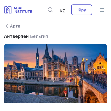
Кіру
KZ
Артқа
Антверпен
Бельгия