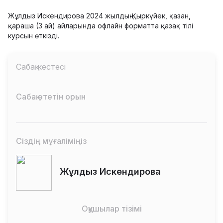
Жұлдыз Искендирова 2024 жылдың Қыркүйек, қазан,
қараша (3 ай) айларында офлайн форматта қазақ тілі
курсын өткізді.
Сабақ кестесі
Сабақ өтетін орын
Сіздің мұғаліміңіз
Жұлдыз Искендирова
Оқушылар тізімі