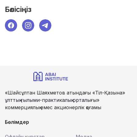
Бөлісіңіз
«Шайсұлтан Шаяхметов атындағы «Тіл-Қазына»
ұлттық ғылыми-практикалық орталығы»
коммерциялық емес акционерлік қоғамы
Бөлімдер
Офлайн курстар
Медиа