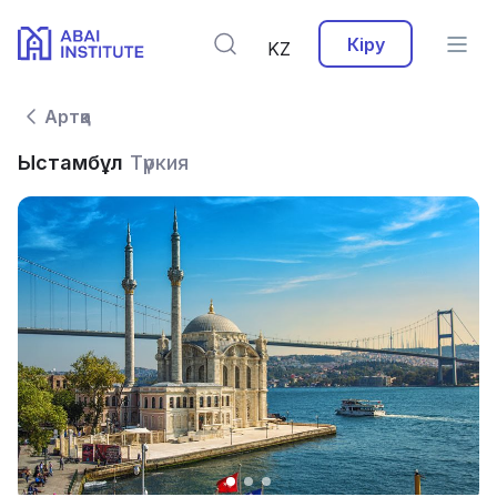
Кіру
KZ
Артқа
Ыстамбұл
Түркия