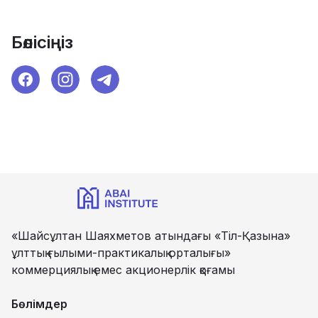
Бөлісіңіз
«Шайсұлтан Шаяхметов атындағы «Тіл-Қазына»
ұлттық ғылыми-практикалық орталығы»
коммерциялық емес акционерлік қоғамы
Бөлімдер