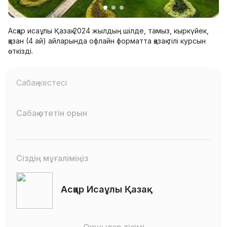
Асқар исаұлы Қазақ 2024 жылдың шілде, тамыз, кыркүйек,
қазан (4 ай) айларында офлайн форматта қазақ тілі курсын
өткізді.
Сабақ кестесі
Сабақ өтетін орын
Сіздің мұғаліміңіз
Асқар Исаұлы Қазақ