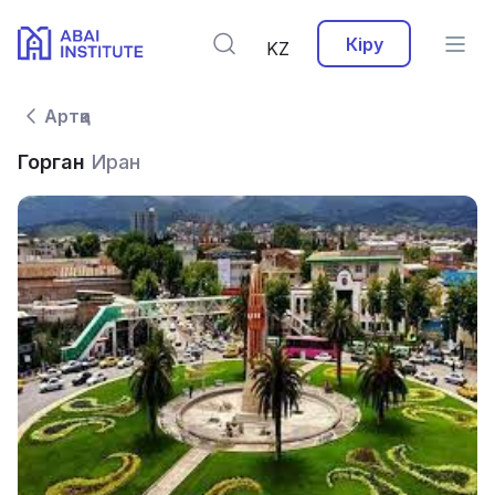
Кіру
KZ
Артқа
Горган
Иран