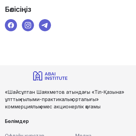
Бөлісіңіз
«Шайсұлтан Шаяхметов атындағы «Тіл-Қазына»
ұлттық ғылыми-практикалық орталығы»
коммерциялық емес акционерлік қоғамы
Бөлімдер
Офлайн курстар
Медиа