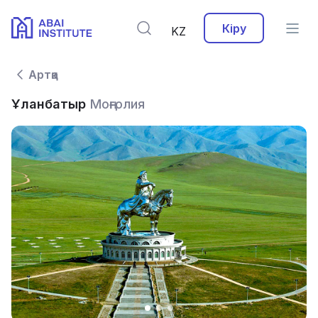
Кіру
KZ
Артқа
Ұланбатыр
Моңғолия