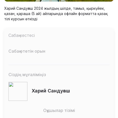
Харий Сандуғаш 2024 жылдың шілде, тамыз, қыркүйек,
қазан, қараша (5 ай) айларында офлайн форматта қазақ
тілі курсын өткізді
Сабақ кестесі
Сабақ өтетін орын
Сіздің мұғаліміңіз
Харий Сандуғаш
Оқушылар тізімі