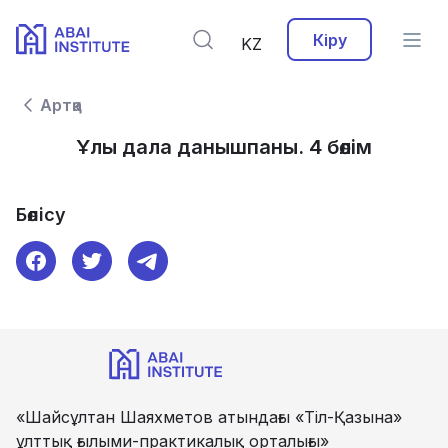
Кіру
KZ
Артқа
Ұлы дала данышпаны. 4 бөлім
Бөлісу
«Шайсұлтан Шаяхметов атындағы «Тіл-Қазына»
ұлттық ғылыми-практикалық орталығы»