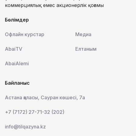
коммерциялық емес акционерлік қоғамы
Бөлімдер
Офлайн курстар
Медиа
AbaiTV
Елтаным
AbaiAlemi
Байланыс
Астана қаласы, Сауран көшесі, 7а
+7 (7172) 27-71-32 (202)
info@tilqazyna.kz