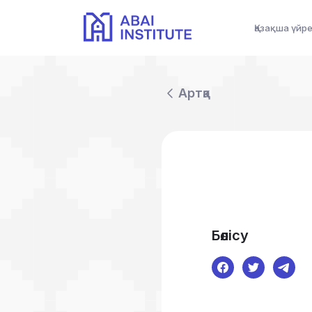
Қазақша үйр
Артқа
Бөлісу