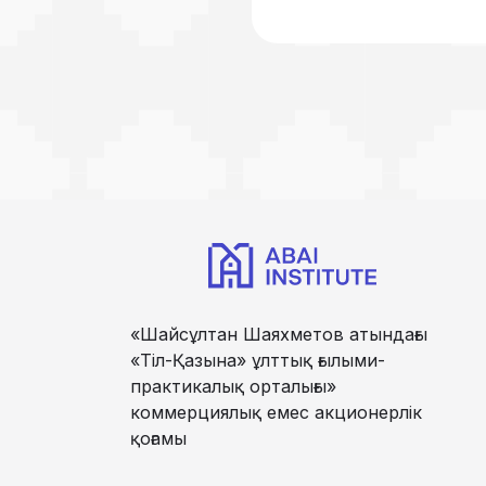
«Шайсұлтан Шаяхметов атындағы
«Тіл-Қазына» ұлттық ғылыми-
практикалық орталығы»
коммерциялық емес акционерлік
қоғамы