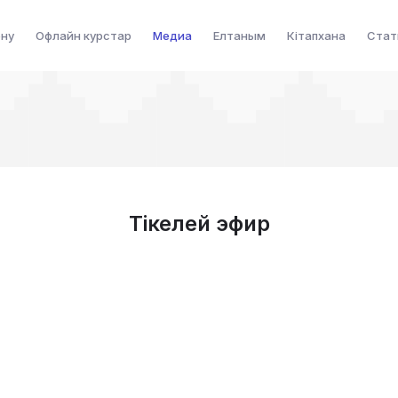
ену
Офлайн курстар
Медиа
Елтаным
Кітапхана
Стат
Тікелей эфир