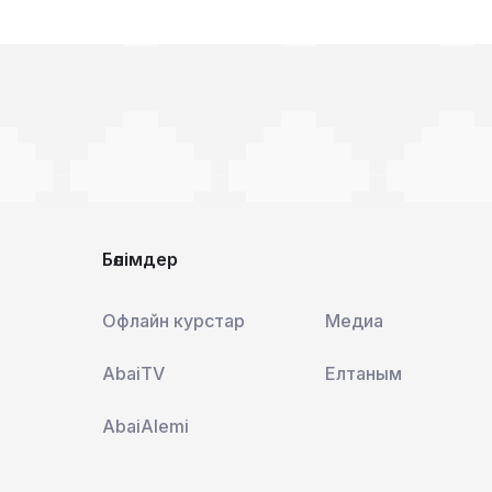
Бөлімдер
Офлайн курстар
Медиа
AbaiTV
Елтаным
AbaiAlemi