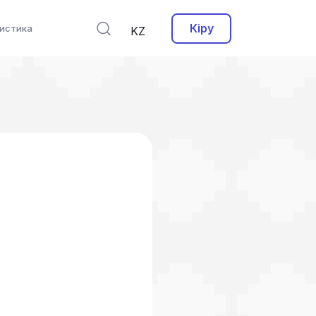
Кіру
истика
KZ