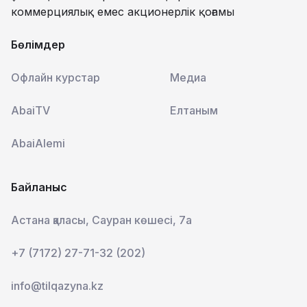
коммерциялық емес акционерлік қоғамы
Бөлімдер
Офлайн курстар
Медиа
AbaiTV
Елтаным
AbaiAlemi
Байланыс
Астана қаласы, Сауран көшесі, 7а
+7 (7172) 27-71-32 (202)
info@tilqazyna.kz