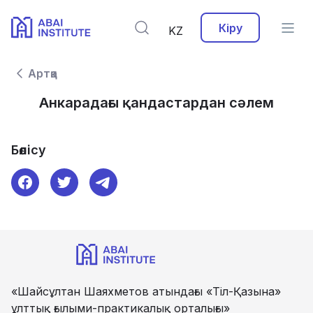
Кіру
KZ
Артқа
Анкарадағы қандастардан сәлем
Бөлісу
«Шайсұлтан Шаяхметов атындағы «Тіл-Қазына»
ұлттық ғылыми-практикалық орталығы»