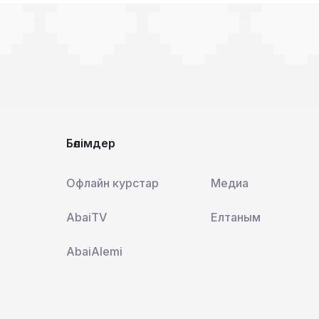
Бөлімдер
Офлайн курстар
Медиа
AbaiTV
Елтаным
AbaiAlemi