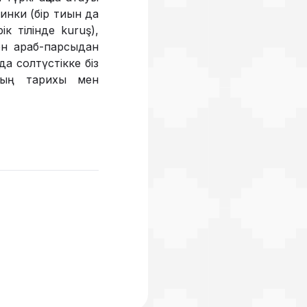
инки (бір тиын да
к тілінде kuruş),
ен араб-парсыдан
да солтүстікке біз
ының тарихы мен