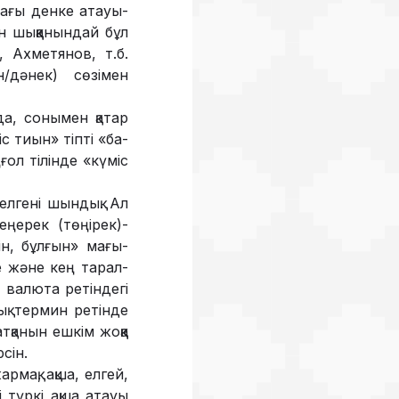
ндағы денке атауы­
шық­қанын­дай бұл
, Ахметянов, т.б.
/дәнек) сөзімен
шада, сонымен қатар
с тиын» тіпті «ба­
ғол тілінде «күміс
келгені шын­дық. Ал
ңерек (төңі­рек)­
ін, бұлғын» ма­ғы­
және кең та­рал­­­
 валюта ретіндегі
ық термин ретінде
­қанын ешкім жоққа
сін.
рмақ, ақша, елгей,
і түркі ақша атауы