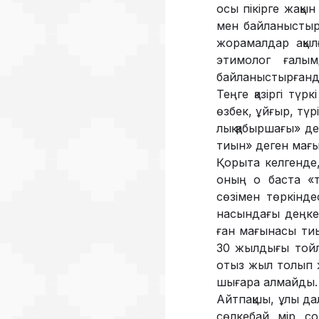
осы пікір­ге жақы
мен байланыстыра
жорамалдар ақылғ
этимолог ғалым
байланыстырғандар
Теңге қазіргі түрк
өзбек, ұйғыр, түр
лық қабыршағы» де
тиын» деген мағы
Қорыта келгенде, қ
оның о баста «та
сөзімен төркіндес
насындағы деңкеме
ған мағынасы тиы
30 жыл­дығы тойл
отыз жыл толып жа
шығара ал­майды. С
Айтпақшы, ұлы дал
сөлкебай, мір, со