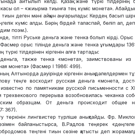
ынада айтылып келді. Қазақ және түркі тілдерінің 
касы ол – «жиырма тиынға тең күміс монета». Абайды
 тиын деген мәні айқын аңғарылады: Кер­дең басып шірк
гелік кү­міс алды. Бәрің бірдей талас­пай­, бөліп ал, деп
адим поэм.).
де, тіпті Руське деньга және тенка болып кірді. Орыс 
ы Фасмер орыс тілінде деньга және тенка ұғым­­да­ры 13
ң түркі тіл­дерінен кір­ге­нін алға тартады:
деньга, также­ тенка «монета», заимствованы из 
ая монета» (Фасмер I 1986: 499).
ың Алтын­орда дәуірінде кіргенін анық дәлел­дермен 
ову теңге восходит русс­кая деньга «монета, дос
известно по памят­ни­кам русс­кой письменности с XI
 трехвекового пере­рыва возобновилась чеканка соб
нским образцам. От день­га происходит общее н
: 367).
ғу төркінін лингвис­тер түрліше анықтайды. Фр. Мик
зімен бай­ла­ныстырса, В.Радлов теңерек «дөң­ге­л
Доб­ро­домов теңгені тиын сөзіне қатысты деп жорама