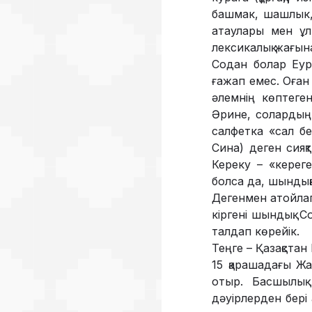
башмак, шашлык, ч
атаулары мен ұл
лексикалық жағын
Содан болар Еуро
ғажап емес. Оған с
әлемнің көптеген
Әрине, солардың 
салфетка «сал бе
Сина) деген сияқ
Кереку – «кереге
болса да, шындық
Дегенмен атойлап 
кіргені шындық. Со
тал­дап­ көрейік.
Теңге – Қазақста
15 қарашадағы Жа
отыр. Басшылық 
дәуірлерден бері 