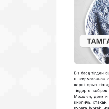
Біз басқа тілден 
шығармағаннан ке
көрші орыс тілі қ
тілдерге көбірек
Мәселен, деньги (
кирпичь, стакан, 
курага (құрғақ), 