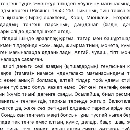
н теңгені тұңғыс-манжұр тілін­де­гі «бұлғын» мағынасы
ды көрген (Рясянен 1955: 25). Тиынның тиін терісінен 
а қонар­лық. Бірақ Гераклеид, Хорн, Мюнкачи, Егоров
дардың теңгені парсының даң/данаг (біздің дән
ы әлі де дәлелді қажет етеді.
і тілдері ішінде қарақалпақ, қырғыз, татар мен баш­құрт­
ік­мен тілдерінде «сом, ақша, жиыр­ма тиын, монета, күмі
ген мағыналарда қол­да­нылады. Алтай, чуваш, тіпті моң
наларда сақталған.
азіргі деньги сөзі қазақтың (қып­шақ­­тардың) теңгесінен 
ңба (тамға)» немесе «дөңгелек» мағы­на­сындағы те
 екені анық.­ Я болмаса, алтай тілдер то­бындағы «ти
н түбір­лес болуы ғажап емес. Өйт­ке­­ні­ теңгенің көне 
н (күміс тиын) дегенге саяды. Осылайша, биыл ресми
анатын теңге­міздің тарихы тереңде жатыр. Валю­т­ал
тса да, жеке сөз ретіндегі қолданыс тарихы әріде жат
ондықтан теңгеміз мәң­гі болсын, құны түспей ны­ғая­ бер
ада тек теңге емес алтын, күміс, дәлдір, бақыр, шақа, жа
м, тиын, пұл, манат, құрыш деген сияқты көптеген түб