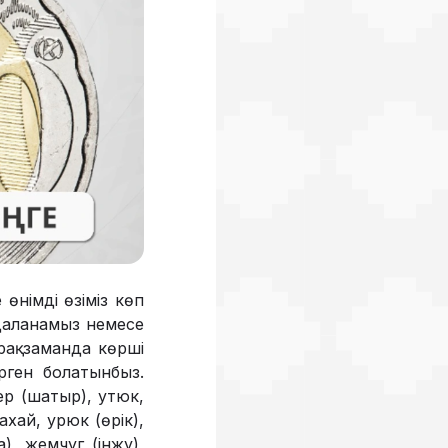
 өнімді өзіміз көп
йдаланамыз немесе
ырақ заманда көрші
ірген болатынбыз.
тер (шатыр), утюк,
ахай, урюк (өрік),
а), жемчуг (інжу),