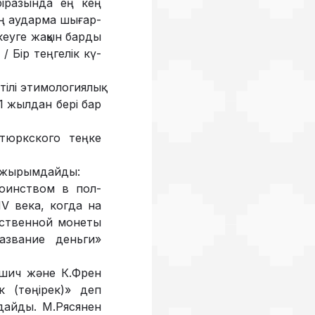
біразында ең кең
ң аударма шығар­­
еуге жақын бар­ды
 / Бір теңгелік кү­
тілі этимологиялық
61 жылдан бері бар
тюркс­кого теңке
тұжырымдайды:
тоинством в пол­
V века, ког­да на
ст­вен­ной монеты
азвание деньги»
лошич және К.Френ
ек (төңірек)» деп
лдайды. М.Рясянен