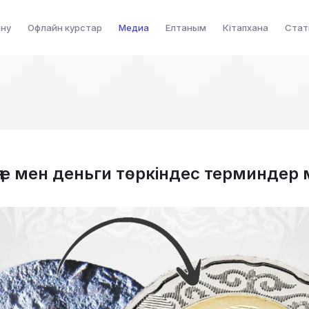
ену
Офлайн курстар
Медиа
Елтаным
Кітапхана
Стат
ңге мен деньги төркіндес терминдер 