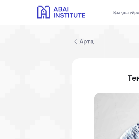
Қазақша үйр
Артқа
Те