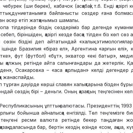
ебурек (ши бөрек), кабачок (асқабақ) т.б. Енді қазіргі 
ттық дүниетанымға байланысты сөздер ғана болмаса
ан әсер етіп жатқанымыз шамалы.
па тіл­дерінде біздің сөздеріміз бар дегенде күмәнм
ебеп, біріншіден, қазіргі кезде басқа тілден біз көп сөз
 сөзін біздікі деп айтатындай «халық этимология­лар
ішінде Бразилия «біраз ел», Аргентина «арғын елі», ка
тке», фут (футбол) «бұт», экватор «екі батыр», ме
ты қалжың ретінде айта салынғандары да жетерлік. Қаза
ден», Осакаровка – «аса қарлыдан» келді дегендер д
қа жанаспайды.
тұр­ған дәуірде көр­ші­ славян халық­тарына бізден бұрын
н­дай сөз­дің бірі – деньги. Оның қазақ­тың тең­ге­сінен к
н Респуб­ли­касының ұлттық валютасы. Президенттің 199
рлығы бойынша айналысқа енгізілді. Төл теңгемізге 
теңгені ресми валюта ретінде бекер таңдаған жо
қазақ даласында бар, бертін кездің өзінде «сом, ақша, к