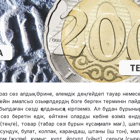
біраз сөз алдық. Әрине, әлемдік деңгейдегі тауар немесе
йін амалсыз озық елдердің бізге берген терминін па
абылдаған сөзді қолданысқа кіргіземіз. Ал бұдан бұрын
 сөз беретін едік, өйткені оларды көбіне өзіміз өнд
теңге), товар (табар сөзі бұрын «ұсақ мал» мағ.), ша
сундук, булат, колпак, карандаш, штаны (іш тон), мал
изюм (жүзім), кумыс, курт, йогурт (ұйыт), серьги (сырғ