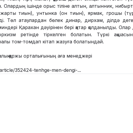
н. Олардың ішінде орыс тіліне алтын, алтынник, нибырт
(жарты тиын), унтынка (он тиын), ярмак, грошы (түрі
ді. Төл атаулардан бөлек динар, дирхам, ділдә дег
индері Қарахан дәуірінен бері қатар қолданылды. Олар 
тюркизм ретінде тіркелген болатын. Түркі ақшас
алы том-томдап кітап жазуға болатындай.
алық қаржы орталығының аға менеджері
article/352424-tenhge-men-dengi-...