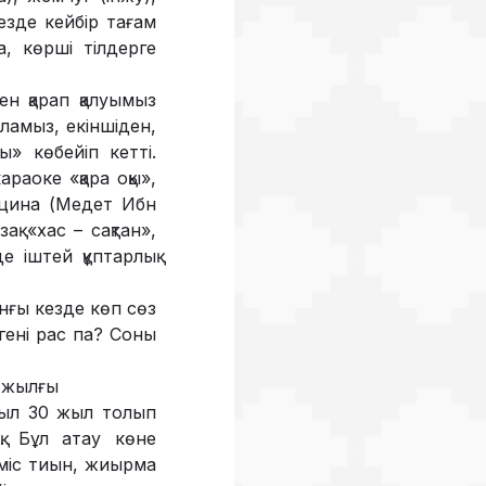
кезде кейбір тағам
, көрші тілдерге
ен қарап қалуымыз
 аламыз, екіншіден,
ы» көбейіп кетті.
раоке «қара оқы»,
дицина (Медет Ибн
қ «хас – сақтан»,
е іштей құптарлық
­ғы кез­де көп сөз
елгені рас па? Соны
3 жылғы
биыл 30 жыл толып
қ. Бұл атау көне
үміс тиын, жиыр­ма