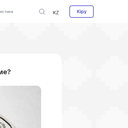
Кіру
истика
KZ
ме?