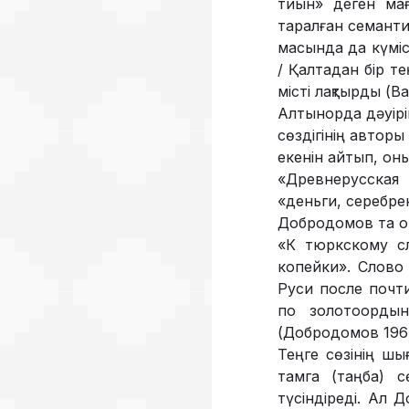
тиын» деген мағ
таралған семанти
масында да күміс
/ Қалтадан бір тең
міс­ті лақтырды (В
Алтынорда дәуірін
сөз­дігінің автор
екенін ай­тып, оны
«Древнерусская 
«деньги, серебрен
Добродомов та он
«К тюркскому сл
копейки». Слово 
Руси после почти
по золото­орды
(Добродомов 1967
Теңге сөзінің шы
тамга (таңба) сө
түсіндіреді. Ал 