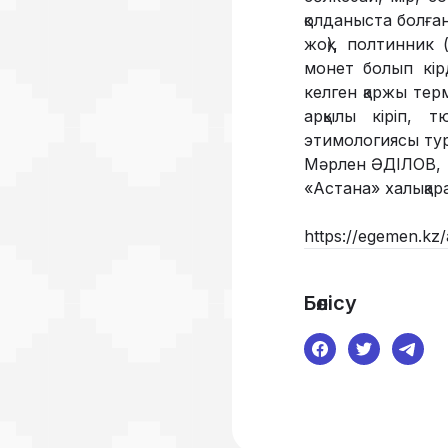
қолданыста болға
жоқ), полтинник 
монет болып кір
келген қаржы терм
арқылы кіріп, 
этимологиясы тур
Мәрлен ӘДІЛОВ,
«Астана» халықар
https://egemen.kz/
Бөлісу