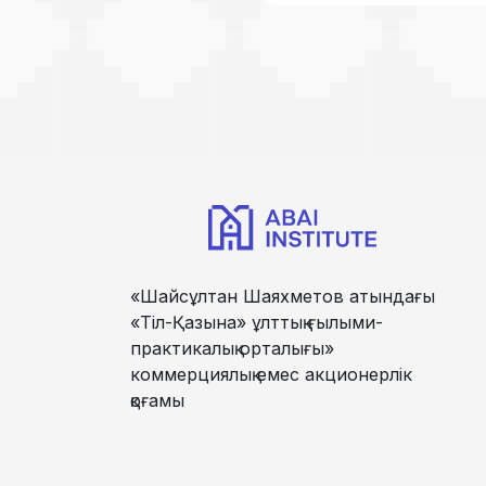
«Шайсұлтан Шаяхметов атындағы
«Тіл-Қазына» ұлттық ғылыми-
практикалық орталығы»
коммерциялық емес акционерлік
қоғамы