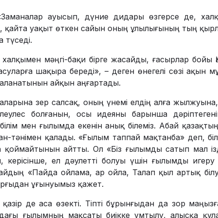
Заманалар ауысып, дүние дидары өзгерсе де, хал­
, қайта уақыт өткен сайын оның ұлы­лығының тың қы
 түседі.
н халқымен мәңгі-бақи бірге жасайды, ғасырлар бойы Қа
асу­ларға шақыра береді», – деген өнегелі сөзі ақын 
ғаланатынын айқын аңғартады.
арына зер салсақ, оның үнемі елдің алға жылжуына,
леулес болғанын, осы идеяны барынша дәріптеген
зі білім мен ғылымда екенін анық білеміз. Абай қазақ
ан-тәнімен қалады. «Ғылым таппай мақтанба» деп, біл
а қоймайтынын айтты. Ол «Біз ғылымды сатып мал ізд
 керісінше, ел дәулетті болуы үшін ғылымды игеру к
й­дың «Пайда ойлама, ар ойла, Талап қыл артық білу
ұрғыдан ұғынуымыз қажет.
азір де аса өзекті. Тіпті бұрынғыдан да зор маңыз
рдағы ғылымның мақсаты биікке ұмтылу, алысқа құл