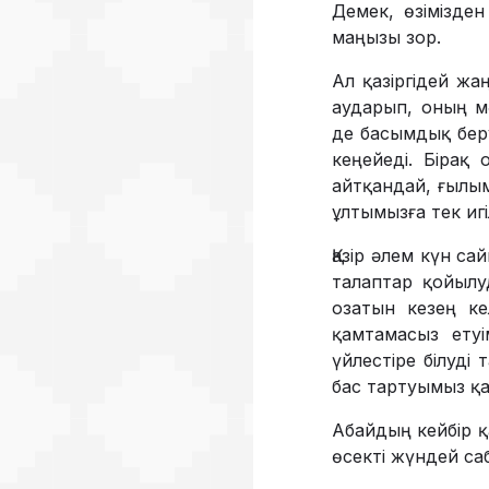
Демек, өзімізден
маңызы зор.
Ал қазіргідей жаң
аударып, оның м
де басымдық беру
кеңейеді. Бірақ 
айтқандай, ғылым
ұлтымызға тек игіл
Қазір әлем күн с
талаптар қойылу
озатын кезең ке
қамтамасыз етуі
үйлестіре білуді
бас тартуымыз қа
Абайдың кейбір қа
өсекті жүндей са