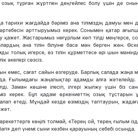
 озық тұрған жұрт­пен деңгейлес болу үшін де оның
а тарихи жағ­дайда бәріміз ана тіліміздің дамуы мен 
әртебесін арттыруымыз керек. Сонымен қатар ағылшын
 қажет. Жаста­рымыз неғұрлым көп тілді меңгерсе, со
олардың ана тілін білуіне баса мән берген жөн. Өс
ды толық игерсе, өз тілін құрметтесе әрі шын мәнінд
ік әкелері сөзсіз.
айын емес, сағат сайын өзгеруде. Барлық салада жаңа 
да. Ғылымдағы жаңалықтар адамды алға жетелейді.
лді. Заман көшіне ілесіп, ілгері жылжу үшін біз с
міз керек. Бұл қадам өркениеттің озық тұстарын
 талап етеді. Мұндай кезде өзіміздің таптаурын, жадағ
жет.
рекеттерге көңілі толмай, «Терең ой, терең ғылым ізд
бап» деп үнемі сыни көзбен қарауының себебі осында.