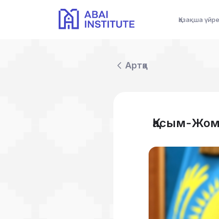
Қазақша үйр
Артқа
Қасым-Жома