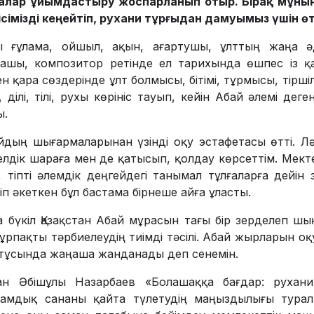
алар ұйымдастыру жоспарланып отыр. Бірақ мұның 
ісімізді кеңейтіп, рухани тұрғыдан дамуы­мыз үшін өт
ы ғұлама, ойшыл, ақын, ағартушы, ұлттың жаңа әде
ашы, композитор ретінде ел тарихында өшпес із қа
 қара сөздерінде ұлт болмысы, бітімі, тұрмысы, тірші
і, ділі, тілі, рухы көрініс тауып, кейін Абай әлемі дег
ы.
дың шығар­ма­ларынан үзінді оқу эстафетасы өтті. Л
елдік шараға мен де қатысып, қолдау көрсеттім. Ме
 тіпті әлемдік деңгейдегі танымал тұлғаларға дейі
іп әкеткен бұл бас­тама бірнеше айға ұласты.
бүкіл Қазақ­стан Абай мұрасын тағы бір зерделеп шы
 ұрпақты тәрбиелеудің тиімді тәсілі. Абай жырларын оқ
тұсында жаңаша жанданады деп сенемін.
ан Әбішұлы Назарбаев «Болашаққа бағдар: рухан
ғамдық сананы қайта түлетудің маңыздылығы турал