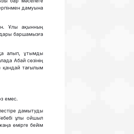
ызы бар мәселеге
серпінмен дамуына
ін. Ұлы ақынның
мдары барша­мызға
ққа алып, ұтымды
лада Абай сөзі­нің
ыз қандай тағылым
з емес.
йлестіре дамытуды
Себебі ұлы ойшыл
жаңа өмірге бейім