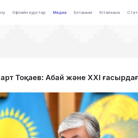
ену
Офлайн курстар
Медиа
Елтаным
Кітапхана
Стат
рт Тоқаев: Абай және ХХІ ғасырдағ