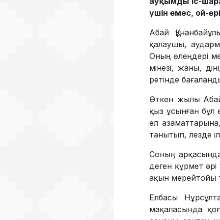
ауқымды іс-шар
үшін емес, ой-өр
Абай Құнанбайұл
қалаушы, аударм
Оның өлеңдері мен
мінезі, жаны, дін
ретінде баға­ланд
Өткен жылы Абай
қыз ұсынған бұл 
ел азаматтарына,
танытып, лезде іл
Соның арқасында 
деген құрмет әрі
ақын мерейтойы 
Елбасы Нұрсұлт
мақаласында қо