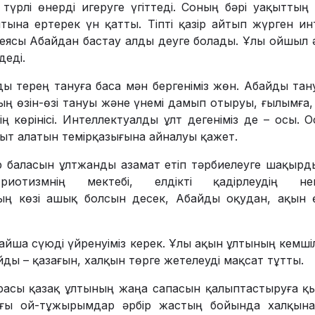
үрлі өнерді игеруге үгіттеді. Соның бәрі уақыттың
тына ертерек үн қатты. Тіпті қазір айтып жүрген и
еясы Абайдан бастау алды деуге болады. Ұлы ойшыл ә
деді.
 терең тануға баса мән бергеніміз жөн. Абайды тан
ың өзін-өзі тануы және үнемі дамып отыруы, ғылымға,
тің көрінісі. Интеллектуалды ұлт дегеніміз де – осы. 
ғыт алатын темірқазығына айналуы қажет.
 баласын ұлт­жанды азамат етіп тәрбиелеуге ша­қыр­
­риотизмнің мектебі, елдікті қадірлеудің нег
ң көзі ашық болсын десек, Абайды оқу­дан, ақын 
байша сүюді үйре­нуіміз керек. Ұлы ақын ұлтының кемші
ойды – қазағын, халқын төрге жетелеуді мақсат тұтты.
асы қазақ ұлтының жаңа сапасын қалыптастыруға қы
ғы ой-тұжырымдар әрбір жастың бойында халқына,