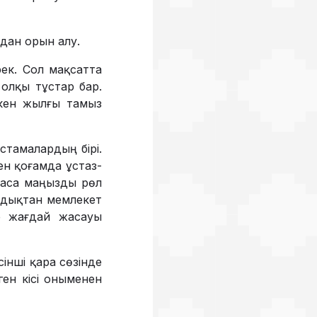
рдан орын алу.
ек. Сол мақсатта
 олқы тұстар бар.
ткен жылғы тамыз
­тамалардың бірі.
ген қоғамда ұстаз­
е аса маңызды рөл
Сондықтан мемлекет
не жағдай жасауы
сінші қара сөзінде
лген кісі оныменен