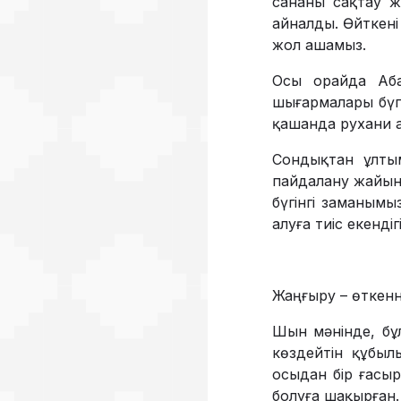
сананы сақтау ж
айналды. Өйткені
жол ашамыз.
Осы орайда Аба
шығармалары бү­г
қашанда рухани а
Сондықтан ұлтым
пайдалану жайын т
бүгінгі заманымы
алу­ға тиіс екенді
Жаңғыру – өткенн
Шын мәнінде, бұл
көздейтін құбы­
осыдан бір ғасыр
болуға шақырған.