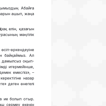
қы­мыздың Абайға
рларын ашып, жаңа
зақ елін, қазағын
мұрасының мәңгілік
 өсіп-өркендеуіне
ін байқаймыз. Ал
тың дамылсыз оқып-
імді игермейінше,
емек емес­піз», –
еректігіне назар
ге» деген өнегелі
ға ие болып отыр.
аш сермеу екенін