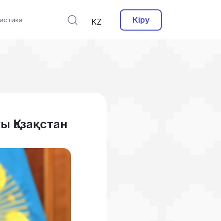
Кіру
истика
KZ
ы Қазақстан