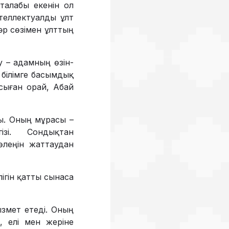
 талабы екенін ол
нтеллектуалды ұлт
р сөзімен ұлттың
у – адамның өзін-
 білімге басымдық
Осыған орай, Абай
ды. Оның мұрасы –
ізі. Сондықтан
өлеңін жаттаудан
лігін қатты сынаса
змет етеді. Оның
 елі мен жеріне