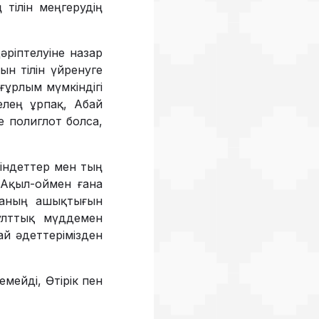
 тілін меңгерудің
дәріптелуіне назар
 тілін үйре­нуге
ғұрлым мүмкіндігі
келең ұрпақ, Абай
е полиглот болса,
міндеттер мен тың
 Ақыл-оймен ғана
ананың ашықтығын
 ұлттық мүддемен
ай әдеттерімізден
емейді, Өтірік пен