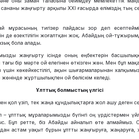
әне оны заман талабына бейімдеу мемле­кеттік маң
 сананы жаңғырту арқылы ХХІ ғасырда еліміздің тың 
й мұрасының тигізер пайдасы зор деп есептейм
ін де өзектілігін жоғалтқан жоқ. Абай­дың ой-тұжыры
зық бола алады.
ызды жаңғыр­ту ісінде оның еңбектерін басшы­лы
ағы бір мәрте ой елегінен өткізген жөн. Мен бұл мақа
з үшін көкей­кестілігі, ақын шығарма­лары­нан халқым
гі жөнінде жұртшы­лық­пен ой бөліскім келеді.
Ұлттық болмыстың үлгісі
ен қол үзіп, тек жаңа құндылықтарға жол ашу деген сө
 – ұлттық мұра­ларымызды бүгінгі оң үрдістермен ү
лыс. Бұл ретте, біз Абайды айналып өте алмаймыз. 
дан астам уақыт бұрын ұлтты жаңғыруға, жаңаруға, 