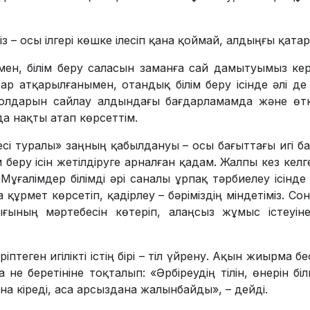
міз – осы ілгері көшке ілесіп қана қоймай, алдыңғы қата
мен, білім беру саласын заманға сай дамытуымыз кер
 атқа­рыл­ғанымен, отандық білім беру ісінде әлі де
жолдарын сайлау алдындағы бағдар­ламамда және ө
а нақты атап көрсеттім.
сі туралы» заңның қабылдануы – осы бағыттағы игі бас
м беру ісін жетілдіруге арналған қадам. Жалпы кез кел
Мұғалімдер білімді әрі саналы ұрпақ тәрбиелеу ісінд
 құр­мет көрсетіп, қадірлеу – бәріміздің мін­де­тіміз. 
ғының мәртебесін көтеріп, алаңсыз жұмыс істеуі
птеген игілікті істің бірі – тіл үйрену. Ақын жиырма бе
а не беретініне тоқталып: «Әрбіреудің тілін, өнерін бі
на кіреді, аса арсыздана жалынбайды», – дейді.