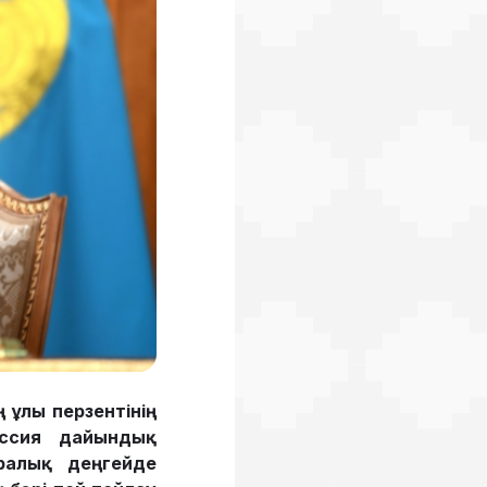
 ұлы перзентінің
сия дайын­­дық
ралық деңгейде