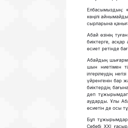
Елбасымыздың: «
көңілі айнымайды
сырларына қаныға
Абай өзінің туға
биіктерге, асқар 
өсиет ретінде ба
Абайдың шығармал
шын ниетімен ті
ілгерілеудің негі
үйренгенін бар ж
биіктердің бағын
деп тұжырымдап,
аударды. Ұлы Аба
өсиетін де осы т
Бұл тұжырымдар қ
Себебі ХХІ ғасы