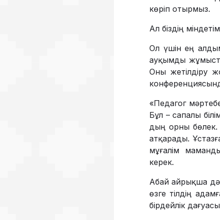
көріп отырмыз.
Ал біздің міндеті
Ол үшін ең алды
ауқымды жұмыстар
Оны жетіл­діру 
конференциясынд
«Педагог мәртебе
Бұл – сапалы білі
дың орны бөлек. 
атқарады. Ұстазға
мұғалім маманды
керек.
Абай айрықша дәрі
өзге тілдің адамғ
бірдейлік дағуасы