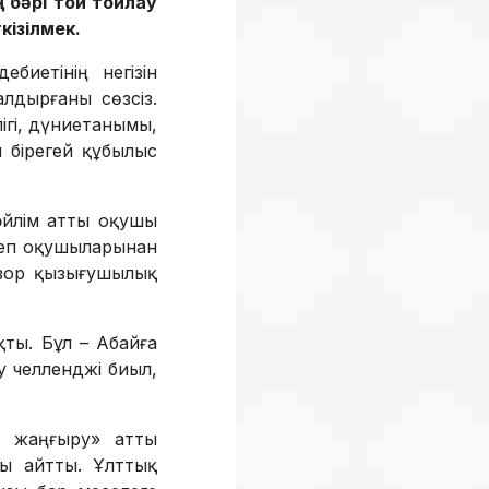
бәрі той тойлау
кізілмек.
биетінің негізін
лдырғаны сөзсіз.
лігі, дүниетанымы,
ен бірегей құбылыс
әйлім атты оқушы
ктеп оқушыларынан
н зор қызығушылық
қты. Бұл – Абайға
у челленджі биыл,
и жаңғыру» атты
ы айтты. Ұлттық