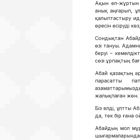
Ақын ел-жұртын т
анық аңғарып, ұл
қалыптастыру ид
өресін өсіруді көз
Сондықтан Абайды
өзі тануы. Адамн
беруі – кемелдік
сөзі ұрпақтың ба
Абай қазақтың әр
парасатты пат
азаматтарымызды
жалық­паған жөн.
Біз елді, ұлтты А
да, тек бір ғана 
Абайдың мол мұр
шығармаларында