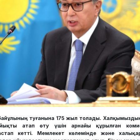
байұлының туғанына 175 жыл толады. Халқы­мыздың
йықты атап өту үшін ар­найы құрылған комис
стап кетті. Мемлекет көлемінде және халық­а