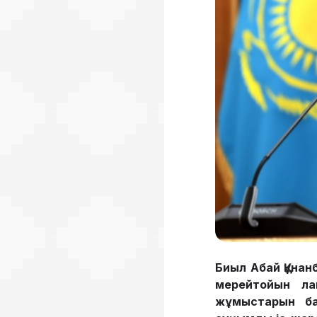
Биыл Абай Құнан
мерейтойын ла
жұмыстарын ба