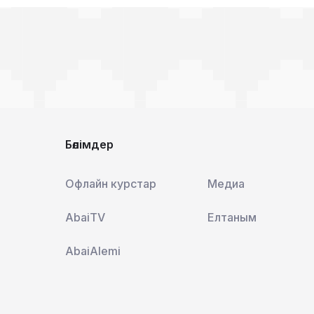
Бөлімдер
Офлайн курстар
Медиа
AbaiTV
Елтаным
AbaiAlemi