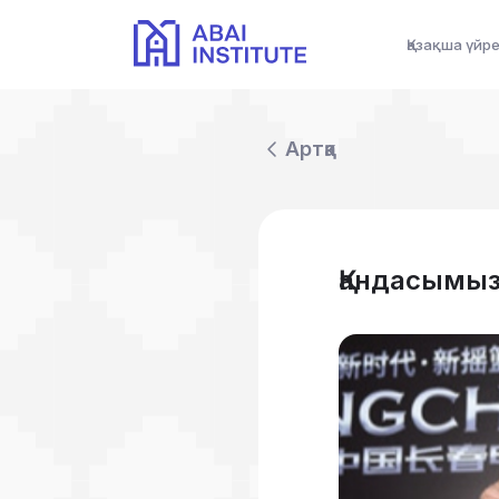
Қазақша үйр
Артқа
Қандасымыз