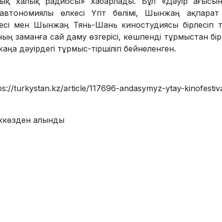
лық халық радиосы» хабарлады. Бұл «Дәуір ағысы
втономиялы өлкесі Үгіт бөлімі, Шынжаң ақпарат 
есі мен Шынжаң Тянь-Шань киностудиясы бірлесіп т
ың заманға сай даму өзгерісі, көшпенді тұрмыстан б
жаңа дәуірдегі тұрмыс-тіршілігі бейнеленген.
ps://turkystan.kz/article/117696-andasymyz-ytay-kinofestiva
ккөзден алынды