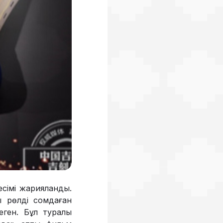
есімі жарияланды.
ы рөлді сомдаған
еген. Бұл туралы