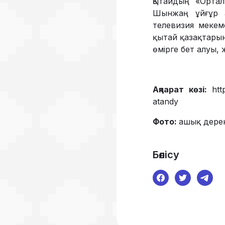
Қытайдың «Орта
Шынжаң ұйғұр а
телевизия мекем
қытай қазақтарын
өмірге бет алуы, 
Ақпарат көзі:
htt
atandy
Фото:
ашық дере
Бөлісу