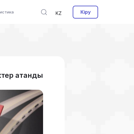
Кіру
истика
KZ
ктер атанды