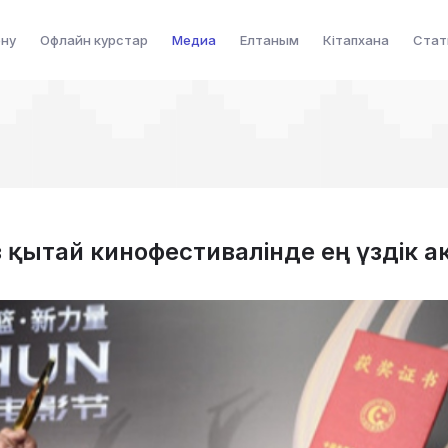
ену
Офлайн курстар
Медиа
Елтаным
Кітапхана
Стат
 қытай кинофестивалінде ең үздік а