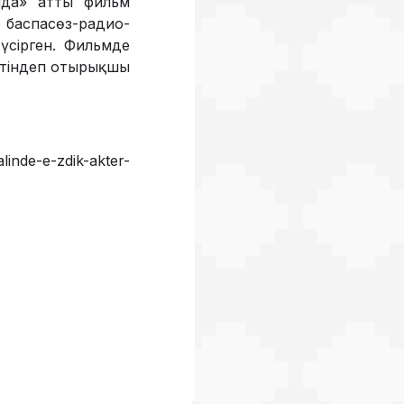
нда» атты фильм
баспасөз-радио-
үсірген. Фильмде
іртіндеп отырықшы
linde-e-zdik-akter-