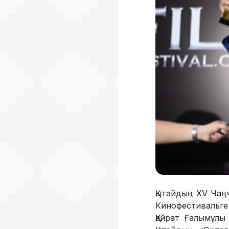
Қытайдың XV Чаңч
Кинофестивальге
Қайрат Ғалымұлы