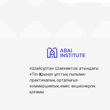
«Шайсұлтан Шаяхметов атындағы
«Тіл-Қазына» ұлттық ғылыми-
практикалық орталығы»
коммерциялық емес акционерлік
қоғамы