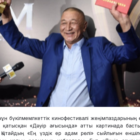
ұн бүкілмемлкеттік кинофестивалі жеңімпаздарының 
 қатысқан «Дәуір ағысында» атты картинада баст
 Қытайдың «Ең үздік ер адам рөлі» сыйлығын еншіл