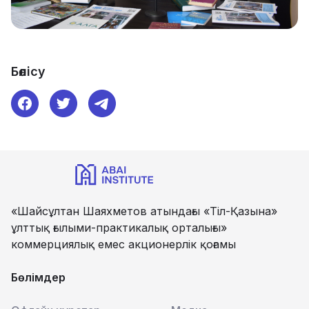
Бөлісу
«Шайсұлтан Шаяхметов атындағы «Тіл-Қазына»
ұлттық ғылыми-практикалық орталығы»
коммерциялық емес акционерлік қоғамы
Бөлімдер