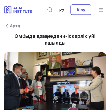
Кіру
KZ
Артқа
Омбыда қазақ мәдени-іскерлік үйі
ашылды