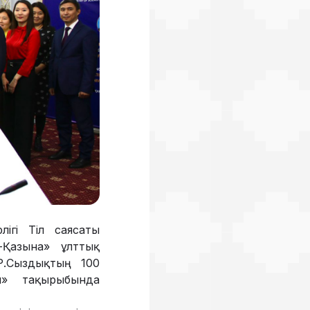
ігі Тіл саясаты
-Қазына» ұлттық
Р.Сыздықтың 100
ы» тақырыбында