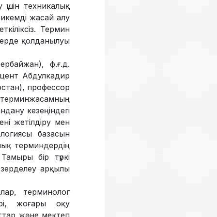
 үшін техникалық
 икемді жасай алу
ткіліксіз. Термин
дерде қолданылуы
рбайжан), ф.ғ.д.
оцент Абдулкадир
арстан), профессор
гі терминжасамның
ндану кезеңіндегі
ені жетілдіру мен
ологиясы базасын
лық терминдердің
Тамыры бір түркі
і зерделеу арқылы
лар, терминолог
рі, жоғары оқу
ттар және мектеп