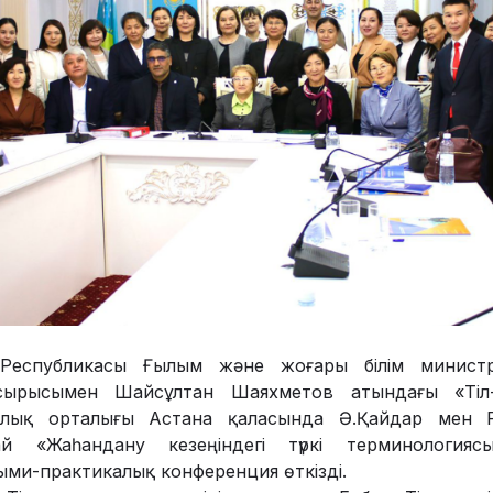
н Республикасы Ғылым және жоғары білім министрл
псырысымен Шайсұлтан Шаяхметов атындағы «Тіл
алық орталығы Астана қаласында Ә.Қайдар мен 
й «Жаһандану кезеңіндегі түркі терминологияс
ми-практикалық конференция өткізді.