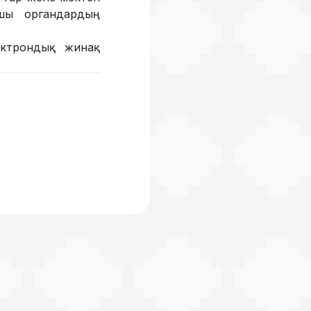
ушы органдардың
ектрондық жинақ