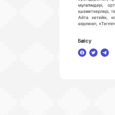
мұғалімдері, о
қызметкерлері, т
Айта кетейік, 
әзірленіп, «Term
Бөлісу