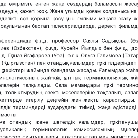
да өмірімізге енген жаңа сөздердің баламасын жасау
здеудің қажеті жоқ. Жаңа ұғымды қоғам қолданысына
нделікті сөз қорына қосу үшін ғылыми мақала жазу же
оқулығынан бастап телесериалдарда, деректі фильм
ференцияда ф.ғ.д, профессор Саялы Садықова (Әзе
ев (Өзбекстан), ф.ғ.д. Хусейн Йылдыз бен ф.ғ.д., д
.ғ.д. Гүлназ Ягафарова (Уфа), ф.ғ.к. Ольга Галимова (Тат
(Қырғызстан) пен отандық ғалымдар түркі тілдерінде
і үдерістері жайында баяндама жасады. Ғалымдар жаһа
рминологиясының жай-күйі, ұлттық терминологиялық жүй
селелерін талқылады. Сала мамандары түркі термин
, толықтырудың өзекті мәселелеріне тоқталып, сала
лекеттерде игерілу деңгейін жан-жақты қарастырды. 
тілдік терминдерді аударудағы тиімді, жаңа әдістерд
лмасты.
а отандық және шетелдік ғалымдар, түркітанушы
публикалық терминология комиссиясының мүшеле
фессор-оқытушылары, докторанттар мен магистран