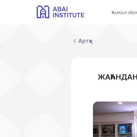
Қазақша үйр
Артқа
ЖАҺАНДАН