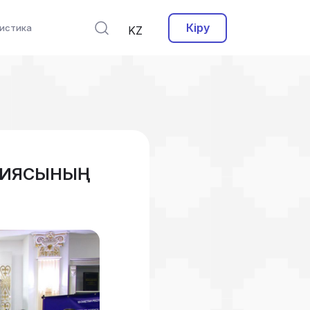
Кіру
истика
KZ
ОГИЯСЫНЫҢ