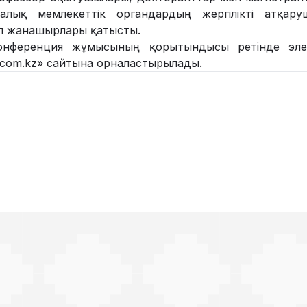
рталық мемлекеттік органдардың жергілікті атқар
іл жанашырлары қатысты.
конференция жұмысының қорытындысы ретінде эл
incom.kz» сайтына орналастырылады.