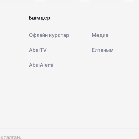
Бөлімдер
Офлайн курстар
Медиа
AbaiTV
Елтаным
AbaiAlemi
қталған.