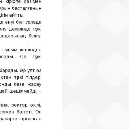
 кіріспе сөзімен
 бұрын басталғанын
ігін айтты.
а енуі бұл салада
у дәуірінде түркі
андарының бірігуі
 ғылым жөніндегі
сады. Ол түркі
 барады. Әр ұлт өз
ан түркі тілдері
ронды база жасау
май шешілмейді, –
нің ректор өкілі,
рімен бөлісті. Ол
лаларға арналған