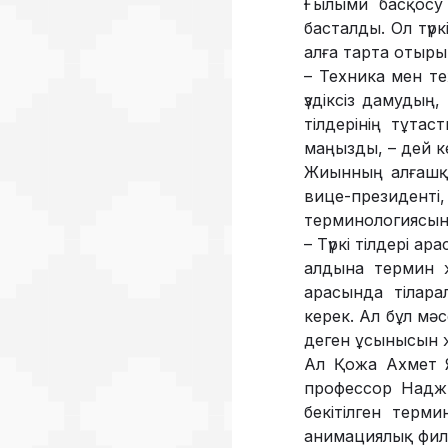
Ғылыми басқосу 
басталды. Ол түрк
алға тарта отырып
– Техника мен те
үздіксіз дамудың
тілдерінің тұтас
маңызды, – дей к
Жиынның алғашқы
вице-президен
терминологиясын 
– Түркі тілдері а
алдына термин ж
арасында тілара
керек. Ал бұл мә
деген ұсынысын ж
Ал Қожа Ахмет Яс
профессор Наджи 
бекітілген терм
анимациялық филь