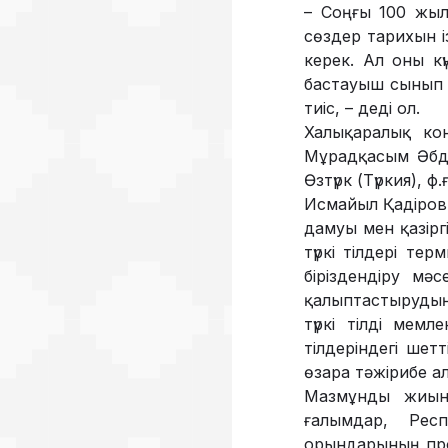
– Соңғы 100 жыл
сөздер тарихын і
керек. Ал оны кү
бастауыш сынып 
тиіс, – деді ол.
Халықаралық кон
Мұрадқасым Әбди
Өзтүрк (Түркия), ф
Исмайыл Қадіров 
дамуы мен қазірг
түркі тілдері те
біріздендіру мә
қалыптастырудың
түркі тілді мем
тілдеріндегі шет
өзара тәжірибе а
Мазмұнды жиынғ
ғалымдар, Рес
орындарының про