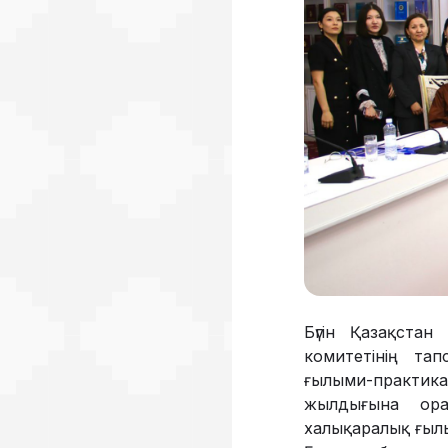
Бүгін Қазақста
комитетінің та
ғылыми-практик
жылдығына ора
халықаралық ғылы