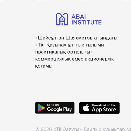
«Шайсұлтан Шаяхметов атындағы
«Тіл-Қазына» ұлттық ғылыми-
практикалық орталығы»
коммерциялық емес акционерлік
қоғамы
© 2026 «Til Qazyna» Барлық құқықтар са