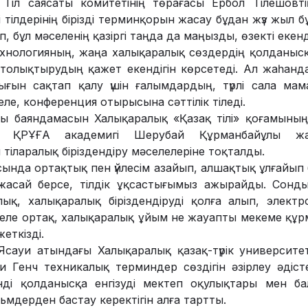
Тіл саясаты комитетінің төрағасы Ербол Тілешовтің
і тілдерінің бірізді терминқорын жасау бұдан жүз жыл
, бұл мәселенің қазіргі таңда да маңызды, өзекті екенд
хнологияның, жаңа халықаралық сөздердің қолданысқ
, толықтырудың қажет екендігін көрсетеді. Ал жаһандан
тығын сақтап қалу үшін ғалымдардың, түрлі сала мам
еле, конференция отырысына сәттілік тіледі.
 баяндамасын Халықаралық «Қазақ тілі» қоғамының
ті, ҚРҰҒА академигі Шерубай Құрманбайұлы жа
тіларалық біріздендіру мәселелеріне тоқталды.
расында ортақтық пен үйлесім азайып, алшақтық ұлғайып
асай берсе, тілдік ұқсастығымыз ажырайды. Сондықт
лық, халықаралық біріздендіруді қолға алып, элект
селе ортақ, халықаралық ұйым не жауапты мекеме құр
еткізді.
ауи атындағы Халықаралық қазақ-түрік университеті
Генч техникалық терминдер сөздігін әзірлеу әдісте
инді қолданысқа енгізуді мектеп оқулықтары мен ба
мдерден бастау керектігін алға тартты.